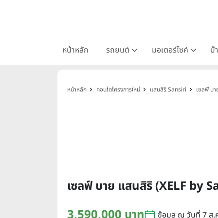
หน้าหลัก
รถยนต์
มอเตอร์ไซค์
บ้
หน้าหลัก
คอนโดโครงการใหม่
แสนสิริ Sansiri
เซลฟ์ บา
เซลฟ์ บาย แสนสิริ (XELF by S
3,590,000 บาท
ข้อมูล ณ วันที่ 7 ส.