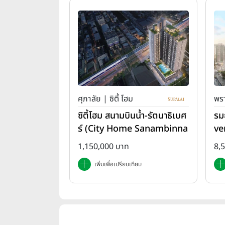
ศุภาลัย | ซิตี้ โฮม
พรา
ซิตี้โฮม สนามบินน้ำ-รัตนาธิเบศ
รม
ร์ (City Home Sanambinna
ve
m-Rattanathibet)
1,150,000 บาท
8,
เพิ่มเพื่อเปรียบเทียบ