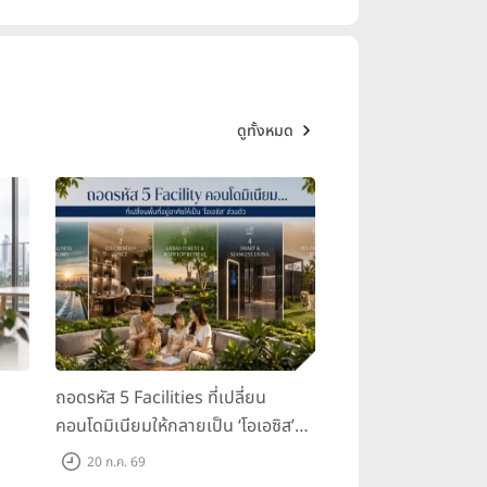
ดูทั้งหมด
ถอดรหัส 5 Facilities ที่เปลี่ยน
คอนโดมิเนียมให้กลายเป็น ‘โอเอซิส’
ส่วนตัวกลางเมือง
20 ก.ค. 69