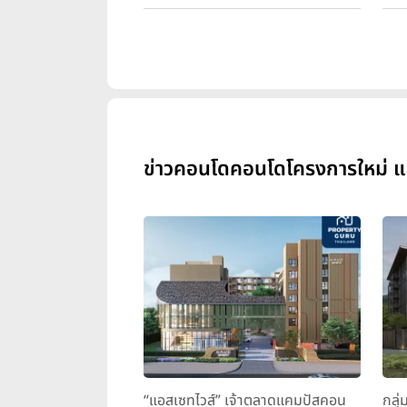
ข่าวคอนโดคอนโดโครงการใหม่ แสน
“แอสเซทไวส์” เจ้าตลาดแคมปัสคอน
กลุ่