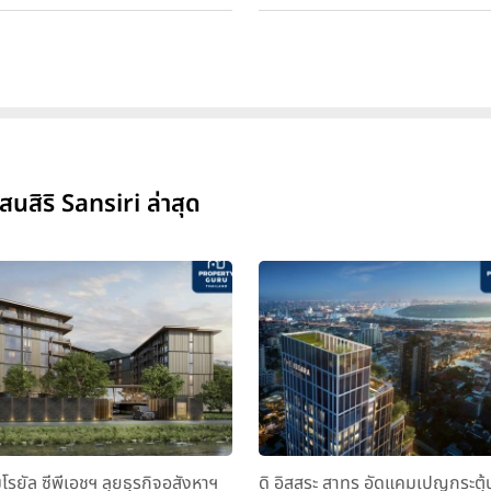
สิริ Sansiri ล่าสุด
มโรยัล ซีพีเอชฯ ลุยธุรกิจอสังหาฯ
ดิ อิสสระ สาทร อัดแคมเปญกระตุ้