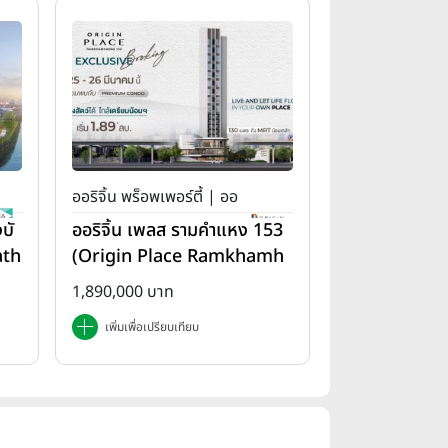
ออริจิ้น พร็อพเพอร์ตี้ | ออ
บั
ออริจิ้น เพลส รามคำแหง 153
ริจิ้น เพลส
ath
(Origin Place Ramkhamh
aeng 153)
1,890,000 บาท
เพิ่มเพื่อเปรียบเทียบ