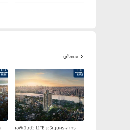
ดูทั้งหมด
น
เอพีเปิดตัว LIFE เจริญนคร-สาทร