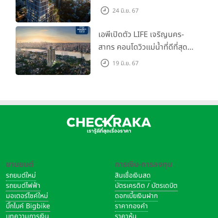
Call ห้องหลุดดาวน์ หั่นราคา
24 มิ.ย. 67
เริ่มต้น 4.99 ลบ.
เอพีเปิดตัว LIFE เจริญนคร-
สาทร คอนโดวิวแม่น้ำที่ดีที่สุด
กับชีวิตที่เหนือกว่าในทุกมิติ
19 มิ.ย. 67
ห้องชุดดีไซน์ใหม่สูง 3 เมตร
เริ่ม 3.59 ล้านบาท
ยานยนต์
การเงิน-การลงทุน
รถยนต์ใหม่
สินเชื่อเงินสด
รถยนต์ไฟฟ้า
บัตรเครดิต / บัตรเดบิต
มอเตอร์ไซค์ใหม่
ดอกเบี้ยเงินฝาก
บิ๊กไบค์ Bigbike
ราคาทองคำ
บทความการเงิน
ราคาหุ้น