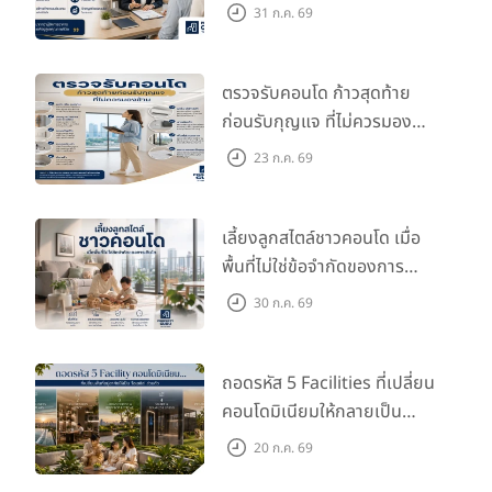
กว่าที่คิด
31 ก.ค. 69
ตรวจรับคอนโด ก้าวสุดท้าย
ก่อนรับกุญแจ ที่ไม่ควรมอง
ข้าม
23 ก.ค. 69
เลี้ยงลูกสไตล์ชาวคอนโด เมื่อ
พื้นที่ไม่ใช่ข้อจำกัดของการ
เติบโต
30 ก.ค. 69
ถอดรหัส 5 Facilities ที่เปลี่ยน
คอนโดมิเนียมให้กลายเป็น
‘โอเอซิส’ ส่วนตัวกลางเมือง
20 ก.ค. 69