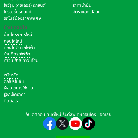
โชว์รูม (ดีลเลอร์) รถยนต์
ราคาน้ำมัน
โปรโมชั่นรถยนต์
อัตราแลกเปลี่ยน
รถไมล์น้อยราคาพิเศษ
บ้าน-คอนโด
บ้านโครงการใหม่
คอนโดใหม่
คอนโดติดรถไฟฟ้า
บ้านติดรถไฟฟ้า
ทาวน์เฮ้าส์ ทาวน์โฮม
หน้าหลัก
ดีลโปรโมชั่น
เงื่อนไขการใช้งาน
รู้จักเช็คราคา
ติดต่อเรา
อัปเดตคอนเทนต์ใหม่ รับดีลพิเศษก่อนใคร แอดเลย!