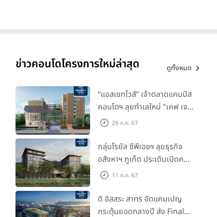
ข่าวคอนโดโครงการใหม่ล่าสุด
ดูทั้งหมด
“แอสเซทไวส์” เจ้าตลาดแคมปัส
คอนโดฯ ลุยทำเลใหม่ "เคฟ เจ
เนซิส นครปฐม" จับมือพาร์ท
26 ก.ค. 67
เนอร์ "อินฟินิท เรียลเอสเตท”
กลุ่มโรยัล ซีพีเอชฯ ลุยธุรกิจ
อสังหาฯ ภูเก็ต ประเดิมเปิดคอน
โดฯ "เลค อเวนิว ภูเก็ต" พรีเซล
11 ก.ค. 67
สิงหาคมนี้
ดิ อิสสระ สาทร อัดแคมเปญ
กระตุ้นยอดกลางปี ส่ง Final