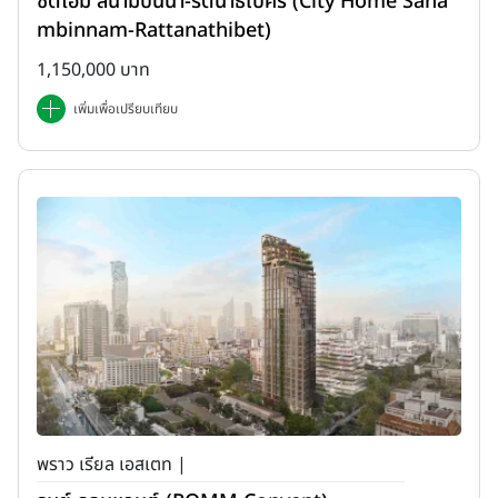
ซิตี้โฮม สนามบินน้ำ-รัตนาธิเบศร์ (City Home Sana
mbinnam-Rattanathibet)
1,150,000 บาท
เพิ่มเพื่อเปรียบเทียบ
พราว เรียล เอสเตท |