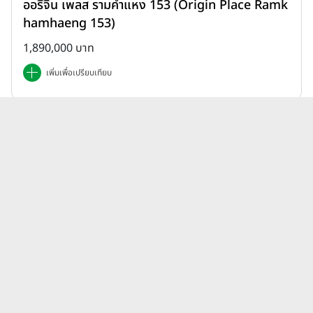
ออริจิ้น เพลส รามคำแหง 153 (Origin Place Ramk
hamhaeng 153)
1,890,000 บาท
เพิ่มเพื่อเปรียบเทียบ
บทความคอนโดคอนโดโครงการใหม่
แลนด์แอนด์เฮ้าส์ Land &
ดูทั้งหมด
Houses Land and Houses
ล่าสุด