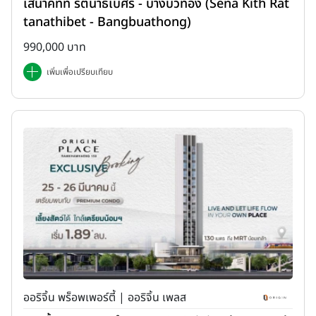
เสนาคิทท์ รัตนาธิเบศร์ - บางบัวทอง (Sena Kith Rat
tanathibet - Bangbuathong)
990,000 บาท
เพิ่มเพื่อเปรียบเทียบ
ออริจิ้น พร็อพเพอร์ตี้ | ออริจิ้น เพลส