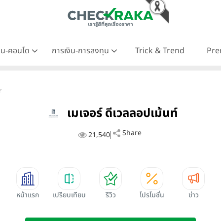
าน-คอนโด
การเงิน-การลงทุน
Trick & Trend
Pre
r
เมเจอร์ ดีเวลลอปเม้นท์
Share
21,540
หน้าแรก
เปรียบเทียบ
รีวิว
โปรโมชั่น
ข่าว