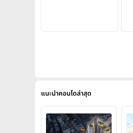
แนะนำคอนโดล่าสุด