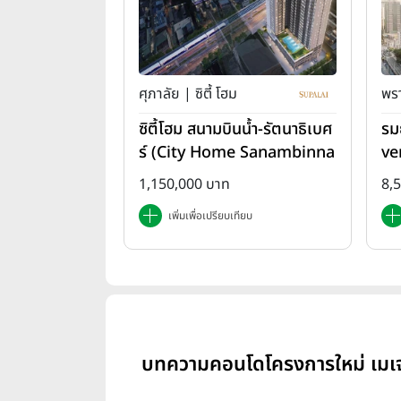
ศุภาลัย | ซิตี้ โฮม
พรา
ซิตี้โฮม สนามบินน้ำ-รัตนาธิเบศ
รม
ร์ (City Home Sanambinna
ve
m-Rattanathibet)
1,150,000 บาท
8,
เพิ่มเพื่อเปรียบเทียบ
บทความคอนโดโครงการใหม่ เมเจอ