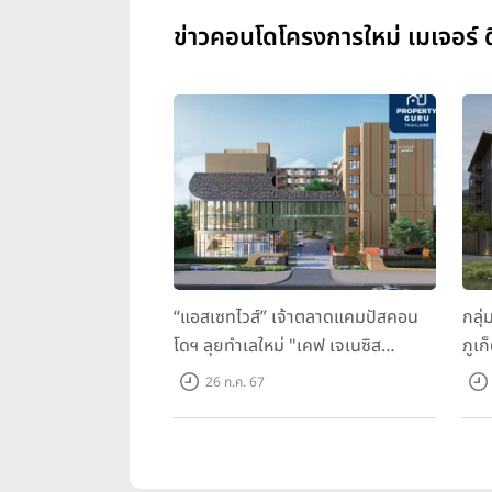
ข่าวคอนโดโครงการใหม่ เมเจอร์ ด
“แอสเซทไวส์” เจ้าตลาดแคมปัสคอน
กลุ่
โดฯ ลุยทำเลใหม่ "เคฟ เจเนซิส
ภูเก
นครปฐม" จับมือพาร์ทเนอร์ "อินฟินิท
ว ภู
26 ก.ค. 67
เรียลเอสเตท”