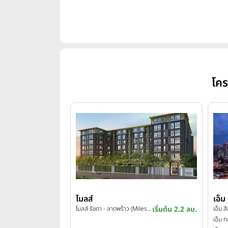
โคร
ไมลส์
เอ็ม
ไมลส์ รัชดา - ลาดพร้าว (Miles Ratchada - Ladprao)
เริ่มต้น 2.2 ลบ.
เอ็ม 