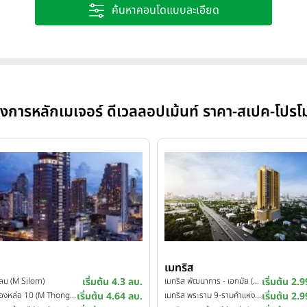
ค้นหาคอนโดแบบละเอียด
งการหลักเมเจอร์ ดีเวลลอปเม้นท์ ราคา-สเปค-โปรโม
เมทริส
สีลม (M Silom)
เริ่มต้น 4.3 ลบ.
เมทริส พัฒนาการ - เอกมัย (Metris Pattanakarn - Ekkamai)
เริ่มต้น 2.
เอ็ม ทองหล่อ 10 (M Thonglor Ten)
เริ่มต้น 4.64 ลบ.
เมทริส พระราม 9-รามคำแหง (Metris Rama 9-Ramkhamheang)
เริ่มต้น 2.