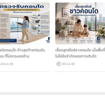
จรับคอนโด ก้าวสุดท้ายก่อนรับ
เลี้ยงลูกสไตล์ชาวคอนโด เมื่อพื้นที่
แจ ที่ไม่ควรมองข้าม
ไม่ใช่ข้อจำกัดของการเติบโต
23 ก.ค. 69
30 ก.ค. 69