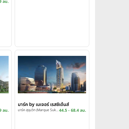
39 ลบ.
มาร์ค by เมเจอร์ เรสซิเด้นส์
99 ลบ.
มาร์ค สุขุมวิท (Marque Sukhumvit)
44.5 - 68.4 ลบ.