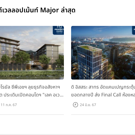
ีเวลลอปเม้นท์ Major ล่าสุด
มโรยัล ซีพีเอชฯ ลุยธุรกิจอสังหาฯ
ดิ อิสสระ สาทร อัดแคมเปญกระตุ้
็ต ประเดิมเปิดคอนโดฯ "เลค อเวนิ
ยอดกลางปี ส่ง Final Call ห้องหล
เก็ต" พรีเซลสิงหาคมนี้
ดาวน์ หั่นราคาเริ่มต้น 4.99 ลบ.
11 ก.ค. 67
24 มิ.ย. 67