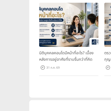
นิติบุคคลคอนโดมีหน้าที่อะไร? เบื้อง
ตรว
หลังการอยู่อาศัยที่ราบรื่นกว่าที่คิด
กุญ
31 ก.ค. 69