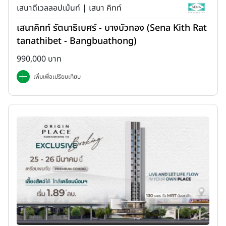
เสนาดีเวลลอปเม้นท์ | เสนา คิทท์
เสนาคิทท์ รัตนาธิเบศร์ - บางบัวทอง (Sena Kith Rat
tanathibet - Bangbuathong)
990,000 บาท
เพิ่มเพื่อเปรียบเทียบ