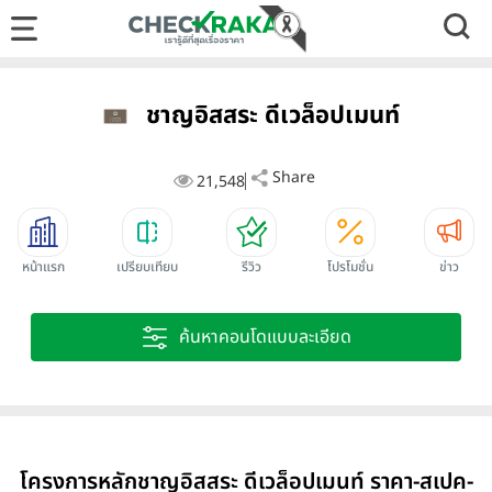
ชาญอิสสระ ดีเวล็อปเมนท์
Share
21,548
หน้าแรก
เปรียบเทียบ
รีวิว
โปรโมชั่น
ข่าว
ค้นหาคอนโดแบบละเอียด
โครงการหลักชาญอิสสระ ดีเวล็อปเมนท์ ราคา-สเปค-