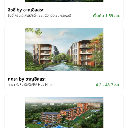
อิซซี่ by ชาญอิสสระ
อิซซี่ คอนโด สุขสวัสดิ์ (ISSI Condo Suksawat)
เริ่มต้น 1.59 ลบ.
ศศรา by ชาญอิสสระ
ศศรา หัวหิน (SASARA Hua Hin)
4.2 - 48.7 ลบ.