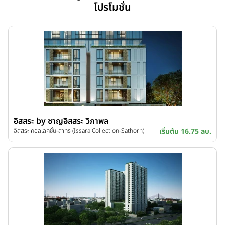
โปรโมชั่น
อิสสระ by ชาญอิสสระ วิภาพล
อิสสระ คอลเลคชั่น-สาทร (Issara Collection-Sathorn)
เริ่มต้น 16.75 ลบ.