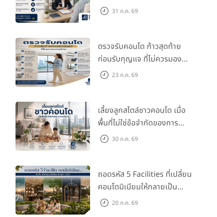
กว่าที่คิด
31 ก.ค. 69
ตรวจรับคอนโด ก้าวสุดท้าย
ก่อนรับกุญแจ ที่ไม่ควรมอง
ข้าม
23 ก.ค. 69
เลี้ยงลูกสไตล์ชาวคอนโด เมื่อ
พื้นที่ไม่ใช่ข้อจำกัดของการ
เติบโต
30 ก.ค. 69
ถอดรหัส 5 Facilities ที่เปลี่ยน
คอนโดมิเนียมให้กลายเป็น
‘โอเอซิส’ ส่วนตัวกลางเมือง
20 ก.ค. 69