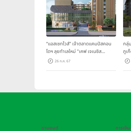
“แอสเซทไวส์” เจ้าตลาดแคมปัสคอน
กลุ่
โดฯ ลุยทำเลใหม่ "เคฟ เจเนซิส
ภูเก
นครปฐม" จับมือพาร์ทเนอร์ "อินฟินิท
ว ภู
26 ก.ค. 67
เรียลเอสเตท”
ยานยนต์
การเงิน