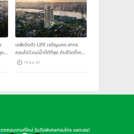
น
เอพีเปิดตัว LIFE เจริญนคร-สาทร
ุด
คอนโดวิวแม่น้ำที่ดีที่สุด กับชีวิตที่เหนือ
กว่าในทุกมิติ ห้องชุดดีไซน์ใหม่สูง 3
19 มิ.ย. 67
เมตร เริ่ม 3.59 ล้านบาท
เดตคอนเทนต์ใหม่ รับดีลพิเศษก่อนใคร แอดเลย!