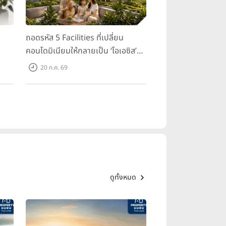
ถอดรหัส 5 Facilities ที่เปลี่ยน
คอนโดมิเนียมให้กลายเป็น ‘โอเอซิส’
ส่วนตัวกลางเมือง
20 ก.ค. 69
ดูทั้งหมด