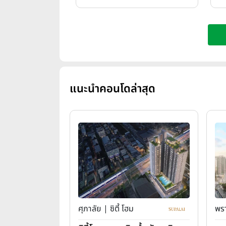
แนะนำคอนโดล่าสุด
ศุภาลัย | ซิตี้ โฮม
พรา