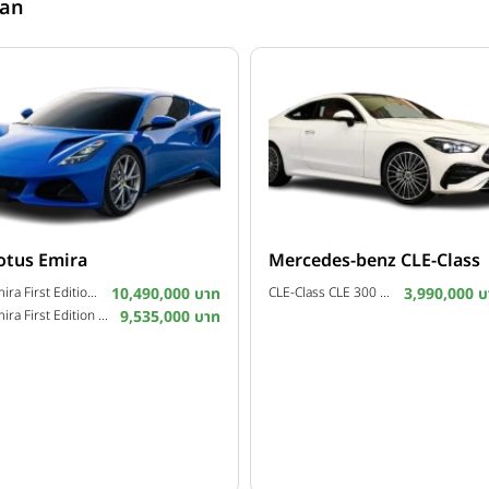
wan
otus Emira
Mercedes-benz CLE-Class
Emira First Edition ปี 2026
10,490,000 บาท
CLE-Class CLE 300 4MATIC Coupé AMG Dynamic Night Edition ปี 2026
3,990,000 บ
Emira First Edition Demo ปี 2026
9,535,000 บาท