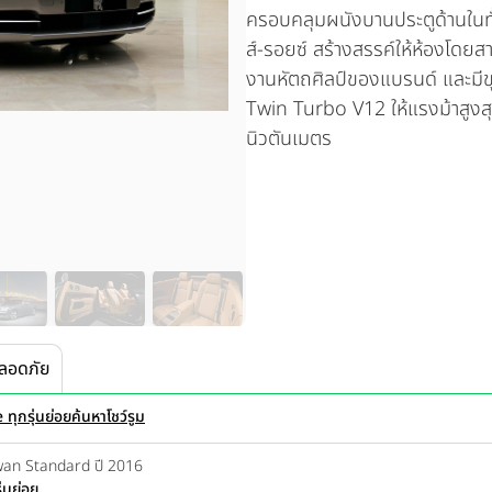
ครอบคลุมผนังบานประตูด้านในท
ส์-รอยซ์ สร้างสรรค์ให้ห้องโดย
งานหัตถศิลป์ของแบรนด์ และมีขุม
Twin Turbo V12 ให้แรงม้าสูงส
นิวตันเมตร
ลอดภัย
 ทุกรุ่นย่อย
ค้นหาโชว์รูม
Dwan Standard ปี 2016
่นย่อย