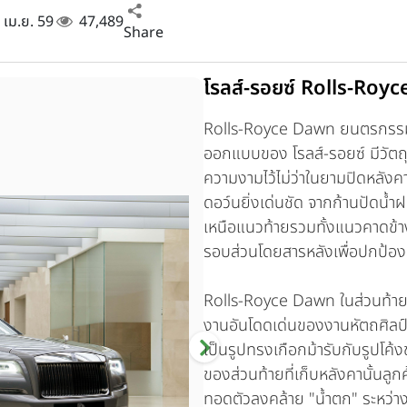
1 เม.ย. 59
47,489
Share
โรลส์-รอยซ์ Rolls-Roy
Rolls-Royce Dawn
ยนตรกรรมเ
ออกแบบของ โรลส์-รอยซ์ มีวัตถุ
ความงามไว้ไม่ว่าในยามปิดหลังค
ดอว์นยิ่งเด่นชัด จากก้านปัดน้ำ
เหนือแนวท้ายรวมทั้งแนวคาดข้า
รอบส่วนโดยสารหลังเพื่อปกป้อ
Rolls-Royce Dawn
ในส่วนท้าย
งานอันโดดเด่นของงานหัตถศิลป์สม
เป็นรูปทรงเกือกม้ารับกับรูปโค
ของส่วนท้ายที่เก็บหลังคานั้นลู
ทอดตัวลงคล้าย "น้ำตก" ระหว่าง