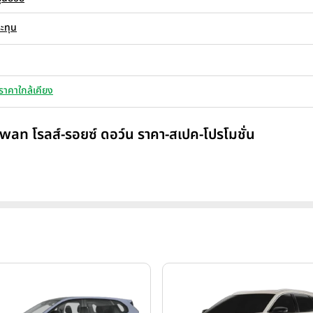
ะทุน
ราคาใกล้เคียง
Dwan โรลส์-รอยซ์ ดอว์น ราคา-สเปค-โปรโมชั่น