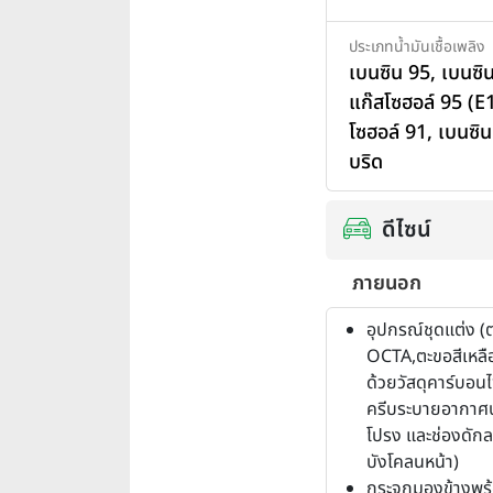
ประเภทน้ำมันเชื้อเพลิง
เบนซิน 95
,
เบนซิ
แก๊สโซฮอล์ 95 (E
โซฮอล์ 91
,
เบนซิน
บริด
ดีไซน์
ภายนอก
อุปกรณ์ชุดแต่ง (
OCTA,ตะขอสีเหลื
ด้วยวัสดุคาร์บอนไ
ครีบระบายอากาศ
โปรง และช่องดัก
บังโคลนหน้า)
กระจกมองข้างพร้