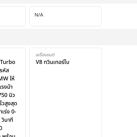
N/A
เครื่องยนต์
n Turbo
V8 ทวินเทอร์โบ
รหัส
MW ให้
แรงม้า
750 นิว
็วสูงสุด
เร่ง 0-
วินาที
0
ง พร้อม