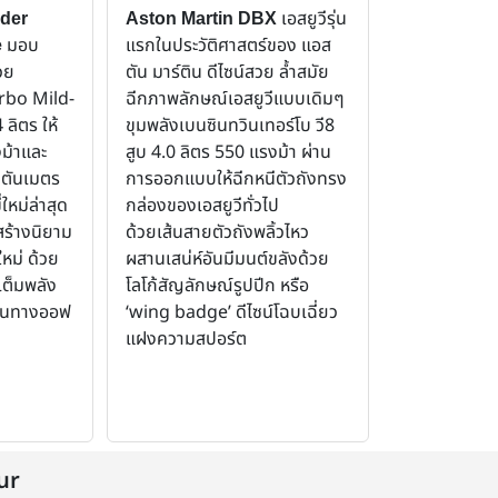
เอสยูวีรุ่น
der
Aston Martin DBX
มอบ
แรกในประวัติศาสตร์ของ แอส
e
วย
ตัน มาร์ติน ดีไซน์สวย ล้ำสมัย
urbo Mild-
ฉีกภาพลักษณ์เอสยูวีแบบเดิมๆ
ลิตร ให้
ขุมพลังเบนซินทวินเทอร์โบ วี8
งม้าและ
สูบ 4.0 ลิตร 550 แรงม้า ผ่าน
วตันเมตร
การออกแบบให้ฉีกหนีตัวถังทรง
หม่ล่าสุด
กล่องของเอสยูวีทั่วไป
ร้างนิยาม
ด้วยเส้นสายตัวถังพลิ้วไหว
หม่ ด้วย
ผสานเสน่ห์อันมีมนต์ขลังด้วย
เต็มพลัง
โลโก้สัญลักษณ์รูปปีก หรือ
ส้นทางออฟ
‘wing badge’
ดีไซน์โฉบเฉี่ยว
แฝงความสปอร์ต
ur