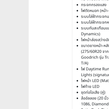
กระจกกรองแสง
ไฟตัดหมอก (หน้า-
ระบบไล่ฝ้ากระจก
ระบบไล่ฝ้ากระจกห
ระบบกันสะเทือนแ
Dynamics)
ไฟหน้าส่องสว่างอั
ขนาดยางหน้า-หลั
(275/60R20 จาก
Goodrich รุ่น Tr
T/A)
ไฟ Daytime Ru
Lights (signatu
ไฟหน้า LED (Mat
ไฟท้าย LED
ชุดท่อไอเสีย (คู่)
ล้ออัลลอย (20 นิ้ว
1086, Diamond