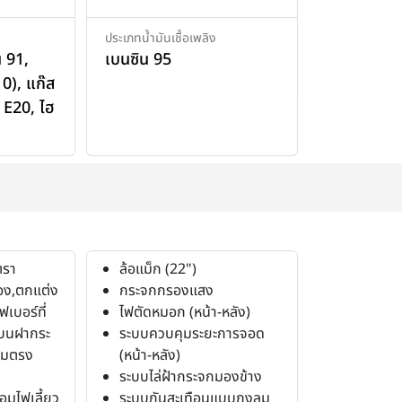
ประเภทน้ำมันเชื้อเพลิง
น 91
,
เบนซิน 95
10)
,
แก๊ส
 E20
,
ไฮ
ตรา
ล้อแม็ก (22")
อง,ตกแต่ง
กระจกกรองแสง
ฟเบอร์ที่
ไฟตัดหมอก (หน้า-หลัง)
บนฝากระ
ระบบควบคุมระยะการจอด
ลมตรง
(หน้า-หลัง)
ระบบไล่ฝ้ากระจกมองข้าง
อมไฟเลี้ยว
ระบบกันสะเทือนแบบถุงลม