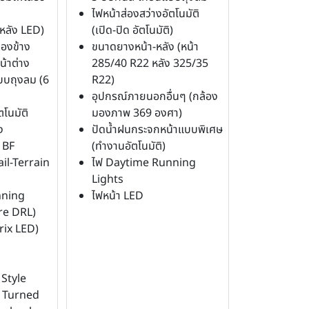
ไฟหน้าส่องสว่างอัตโนมัติ
หลัง LED)
(เปิด-ปิด อัตโนมัติ)
มองข้าง
ขนาดยางหน้า-หลัง (หน้า
น้าต่าง
285/40 R22 หลัง 325/35
บบถุงลม (6
R22)
อุปกรณ์ภายนอกอื่นๆ (กล้อง
ตโนมัติ
มองภาพ 369 องศา)
ง
ปัดน้ำฝนกระจกหน้าแบบพิเศษ
 BF
(ทำงานอัตโนมัติ)
ail-Terrain
ไฟ Daytime Running
Lights
nning
ไฟหน้า LED
re DRL)
rix LED)
 Style
 Turned