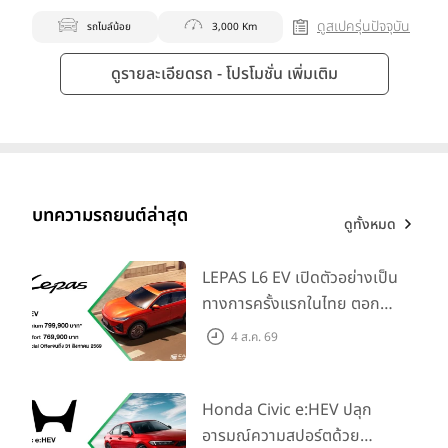
ดูสเปครุ่นปัจจุบัน
รถไมล์น้อย
3,000 Km
ดูรายละเอียดรถ - โปรโมชั่น เพิ่มเติม
บทความรถยนต์ล่าสุด
ดูทั้งหมด
LEPAS L6 EV เปิดตัวอย่างเป็น
ทางการครั้งแรกในไทย ตอกย้ำ
วิสัยทัศน์ “Drive Your
4 ส.ค. 69
Elegance” มาพร้อม 2 รุ่นย่อย
ในราคาเริ่มต้นที่ 769,000 บาท
Honda Civic e:HEV ปลุก
อารมณ์ความสปอร์ตด้วย