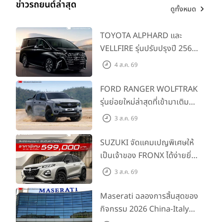
ข่าวรถยนต์ล่าสุด
ดูทั้งหมด
TOYOTA ALPHARD และ
VELLFIRE รุ่นปรับปรุงปี 2569
พร้อมรุ่นย่อยใหม่ HEV
4 ส.ค. 69
SMART ราคาเริ่มต้น 3.59 ลบ.
FORD RANGER WOLFTRAK
รุ่นย่อยใหม่ล่าสุดที่เข้ามาเติม
เต็มไลน์อัป พร้อมตอบโจทย์ทุก
3 ส.ค. 69
การผจญภัยด้วยสมรรถนะ
พร้อมลุย ด้วยราคาพิเศษเริ่ม
SUZUKI จัดแคมเปญพิเศษให้
ต้นที่ 9.49 แสนบาท
เป็นเจ้าของ FRONX ได้ง่ายยิ่ง
ขึ้นสำหรับรุ่น GL ราคาพิเศษ
3 ส.ค. 69
เริ่มต้น 5.99 แสนบาท จำนวน
200 คัน พร้อมข้อเสนอสุดคุ้ม
Maserati ฉลองการสิ้นสุดของ
กิจกรรม 2026 China-Italy