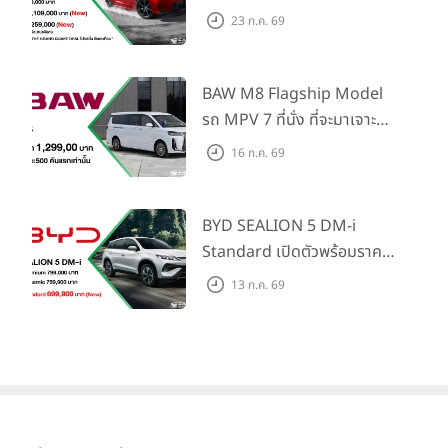
Honda S+ Shift ครั้งแรกใน
23 ก.ค. 69
ไทย! พร้อมเพิ่ม Blind Spot
Information และ Cross
Traffic Monitor เพียงจอง
BAW M8 Flagship Model
ภายใน 31 ก.ค. 2569 รับบัตร
รถ MPV 7 ที่นั่ง ที่จะมาเจาะ
น้ำมันมูลค่า 10,000 บาท
ตลาดครอบครัวและองค์กรยุค
16 ก.ค. 69
ใหม่ เปิดราคาที่ 1.299 ลบ.
(สิทธิพิเศษสำหรับ 500 คัน
แรก)
BYD SEALION 5 DM-i
Standard เปิดตัวพร้อมราคา
คาดการณ์ 699,900 บาท รุ่น
13 ก.ค. 69
ย่อยล่าสุดที่มีระยะขับขี่รวม
1,180 กม. พร้อมฉลองยอดส่ง
มอบ 1.3 แสนคัน