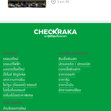
Grand Tour ณ สำนักงาน
3 ส.ค. 69
ใหญ่ เมืองโมเดนา ประเทศ
อิตาลี
ยานยนต์
การเงิน-การลงทุน
รถยนต์ใหม่
สินเชื่อเงินสด
รถยนต์ไฟฟ้า
บัตรเครดิต / บัตรเดบิต
มอเตอร์ไซค์ใหม่
ดอกเบี้ยเงินฝาก
บิ๊กไบค์ Bigbike
ราคาทองคำ
บทความการเงิน
ราคาหุ้น
โชว์รูม (ดีลเลอร์) รถยนต์
ราคาน้ำมัน
โปรโมชั่นรถยนต์
อัตราแลกเปลี่ยน
รถไมล์น้อยราคาพิเศษ
บ้าน-คอนโด
บ้านโครงการใหม่