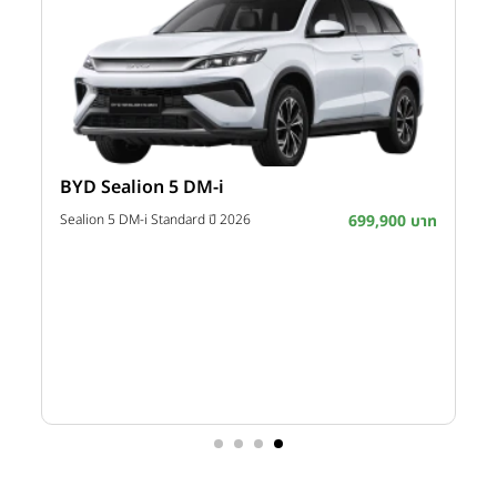
BYD Sealion 5 DM-i
าท
Sealion 5 DM-i Standard ปี 2026
699,900 บาท