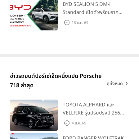
แรก)
BYD SEALION 5 DM-i
Standard เปิดตัวพร้อมราคา
คาดการณ์ 699,900 บาท รุ่น
13 ก.ค. 69
ย่อยล่าสุดที่มีระยะขับขี่รวม
1,180 กม. พร้อมฉลองยอดส่ง
มอบ 1.3 แสนคัน
ข่าวรถยนต์ปอร์เช่เจ็ดหนึ่งแปด Porsche
ดูทั้งหมด
718 ล่าสุด
TOYOTA ALPHARD และ
VELLFIRE รุ่นปรับปรุงปี 2569
พร้อมรุ่นย่อยใหม่ HEV
4 ส.ค. 69
SMART ราคาเริ่มต้น 3.59 ลบ.
FORD RANGER WOLFTRAK