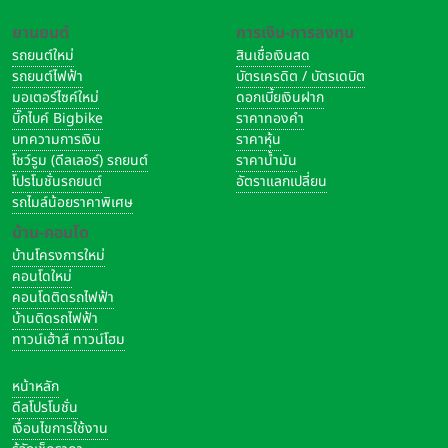
ยานยนต์
การเงิน-การลงทุน
รถยนต์ใหม่
สินเชื่อเงินสด
รถยนต์ไฟฟ้า
บัตรเครดิต / บัตรเดบิต
มอเตอร์ไซค์ใหม่
ดอกเบี้ยเงินฝาก
บิ๊กไบค์ Bigbike
ราคาทองคำ
บทความการเงิน
ราคาหุ้น
โชว์รูม (ดีลเลอร์) รถยนต์
ราคาน้ำมัน
โปรโมชั่นรถยนต์
อัตราแลกเปลี่ยน
รถไมล์น้อยราคาพิเศษ
บ้าน-คอนโด
บ้านโครงการใหม่
คอนโดใหม่
คอนโดติดรถไฟฟ้า
บ้านติดรถไฟฟ้า
ทาวน์เฮ้าส์ ทาวน์โฮม
หน้าหลัก
ดีลโปรโมชั่น
เงื่อนไขการใช้งาน