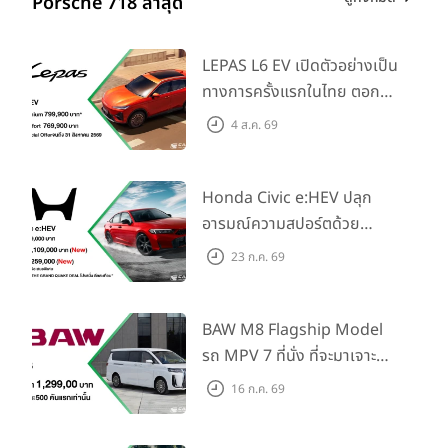
Porsche 718 ล่าสุด
LEPAS L6 EV เปิดตัวอย่างเป็น
ทางการครั้งแรกในไทย ตอกย้ำ
วิสัยทัศน์ “Drive Your
4 ส.ค. 69
Elegance” มาพร้อม 2 รุ่นย่อย
ในราคาเริ่มต้นที่ 769,000 บาท
Honda Civic e:HEV ปลุก
อารมณ์ความสปอร์ตด้วย
Honda S+ Shift ครั้งแรกใน
23 ก.ค. 69
ไทย! พร้อมเพิ่ม Blind Spot
Information และ Cross
Traffic Monitor เพียงจอง
BAW M8 Flagship Model
ภายใน 31 ก.ค. 2569 รับบัตร
รถ MPV 7 ที่นั่ง ที่จะมาเจาะ
น้ำมันมูลค่า 10,000 บาท
ตลาดครอบครัวและองค์กรยุค
16 ก.ค. 69
ใหม่ เปิดราคาที่ 1.299 ลบ.
(สิทธิพิเศษสำหรับ 500 คัน