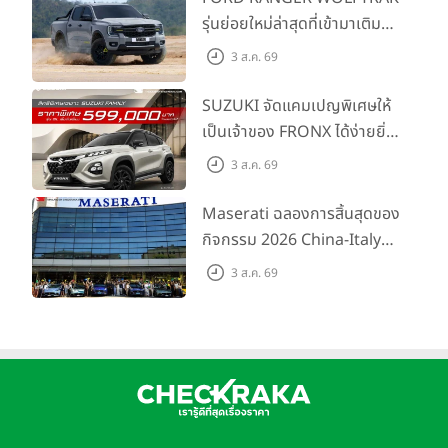
รุ่นย่อยใหม่ล่าสุดที่เข้ามาเติม
เต็มไลน์อัป พร้อมตอบโจทย์ทุก
3 ส.ค. 69
การผจญภัยด้วยสมรรถนะ
พร้อมลุย ด้วยราคาพิเศษเริ่ม
SUZUKI จัดแคมเปญพิเศษให้
ต้นที่ 9.49 แสนบาท
เป็นเจ้าของ FRONX ได้ง่ายยิ่ง
ขึ้นสำหรับรุ่น GL ราคาพิเศษ
3 ส.ค. 69
เริ่มต้น 5.99 แสนบาท จำนวน
200 คัน พร้อมข้อเสนอสุดคุ้ม
Maserati ฉลองการสิ้นสุดของ
กิจกรรม 2026 China-Italy
Grand Tour ณ สำนักงาน
3 ส.ค. 69
ใหญ่ เมืองโมเดนา ประเทศ
อิตาลี