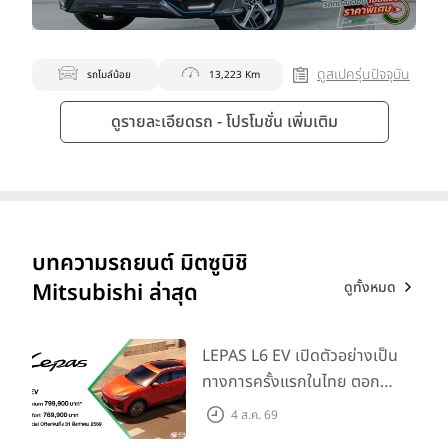
ดูสเปครุ่นปัจจุบัน
รถไมล์น้อย
13,223 Km
ดูรายละเอียดรถ - โปรโมชั่น เพิ่มเติม
บทความรถยนต์ มิตซูบิชิ
ดูทั้งหมด
Mitsubishi ล่าสุด
LEPAS L6 EV เปิดตัวอย่างเป็น
ทางการครั้งแรกในไทย ตอกย้ำ
วิสัยทัศน์ “Drive Your
4 ส.ค. 69
Elegance” มาพร้อม 2 รุ่นย่อย