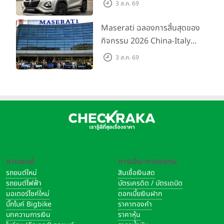
ขึ้นสำหรับรุ่น GL ราคาพิเศษ
3 ส.ค. 69
เริ่มต้น 5.99 แสนบาท จำนวน
200 คัน พร้อมข้อเสนอสุดคุ้ม
Maserati ฉลองการสิ้นสุดของ
กิจกรรม 2026 China-Italy
Grand Tour ณ สำนักงาน
3 ส.ค. 69
ใหญ่ เมืองโมเดนา ประเทศ
อิตาลี
ยานยนต์
การเงิน-การลงทุน
รถยนต์ใหม่
สินเชื่อเงินสด
รถยนต์ไฟฟ้า
บัตรเครดิต / บัตรเดบิต
มอเตอร์ไซค์ใหม่
ดอกเบี้ยเงินฝาก
บิ๊กไบค์ Bigbike
ราคาทองคำ
บทความการเงิน
ราคาหุ้น