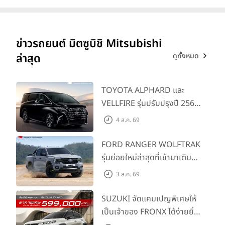
ข่าวรถยนต์ มิตซูบิชิ Mitsubishi
ดูทั้งหมด
ล่าสุด
TOYOTA ALPHARD และ
VELLFIRE รุ่นปรับปรุงปี 2569
พร้อมรุ่นย่อยใหม่ HEV
4 ส.ค. 69
SMART ราคาเริ่มต้น 3.59 ลบ.
FORD RANGER WOLFTRAK
รุ่นย่อยใหม่ล่าสุดที่เข้ามาเติม
เต็มไลน์อัป พร้อมตอบโจทย์ทุก
3 ส.ค. 69
การผจญภัยด้วยสมรรถนะ
พร้อมลุย ด้วยราคาพิเศษเริ่ม
SUZUKI จัดแคมเปญพิเศษให้
ต้นที่ 9.49 แสนบาท
เป็นเจ้าของ FRONX ได้ง่ายยิ่ง