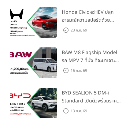
ในราคาเริ่มต้นที่ 769,000 บาท
Honda Civic e:HEV ปลุก
อารมณ์ความสปอร์ตด้วย
Honda S+ Shift ครั้งแรกใน
23 ก.ค. 69
ไทย! พร้อมเพิ่ม Blind Spot
Information และ Cross
Traffic Monitor เพียงจอง
BAW M8 Flagship Model
ภายใน 31 ก.ค. 2569 รับบัตร
รถ MPV 7 ที่นั่ง ที่จะมาเจาะ
น้ำมันมูลค่า 10,000 บาท
ตลาดครอบครัวและองค์กรยุค
16 ก.ค. 69
ใหม่ เปิดราคาที่ 1.299 ลบ.
(สิทธิพิเศษสำหรับ 500 คัน
แรก)
BYD SEALION 5 DM-i
Standard เปิดตัวพร้อมราคา
คาดการณ์ 699,900 บาท รุ่น
13 ก.ค. 69
ย่อยล่าสุดที่มีระยะขับขี่รวม
1,180 กม. พร้อมฉลองยอดส่ง
มอบ 1.3 แสนคัน