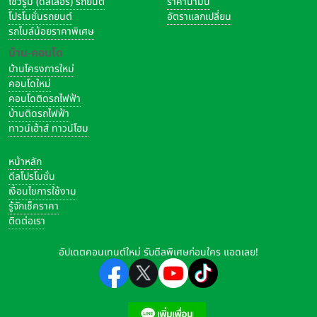
โชว์รูม (ดีลเลอร์) รถยนต์
ราคาน้ำมัน
โปรโมชั่นรถยนต์
อัตราแลกเปลี่ยน
รถไมล์น้อยราคาพิเศษ
บ้าน-คอนโด
บ้านโครงการใหม่
คอนโดใหม่
คอนโดติดรถไฟฟ้า
บ้านติดรถไฟฟ้า
ทาวน์เฮ้าส์ ทาวน์โฮม
หน้าหลัก
ดีลโปรโมชั่น
เงื่อนไขการใช้งาน
รู้จักเช็คราคา
ติดต่อเรา
อัปเดตคอนเทนต์ใหม่ รับดีลพิเศษก่อนใคร แอดเลย!