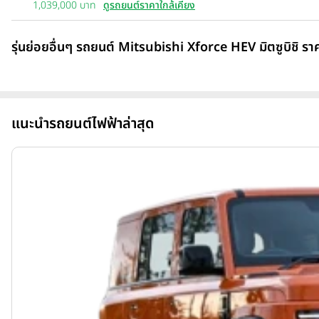
1,039,000 บาท
ดูรถยนต์ราคาใกล้เคียง
รุ่นย่อยอื่นๆ รถยนต์ Mitsubishi Xforce HEV มิตซูบิชิ รา
แนะนำรถยนต์ไฟฟ้าล่าสุด