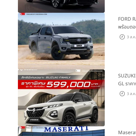
FORD RAN
พร้อมตอ
ต้นที่ 9
3 ส.ค
SUZUKI จ
GL ราคาพ
3 ส.ค
Maserat