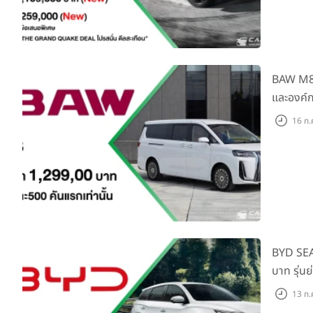
BAW M8 F
และองค์ก
16 ก.
BYD SEA
บาท รุ่น
แสนคัน
13 ก.