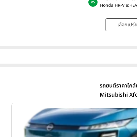
Honda HR-V e:HEV
เลือกเปรีย
รถยนต์ราคาใกล้
Mitsubishi Xf