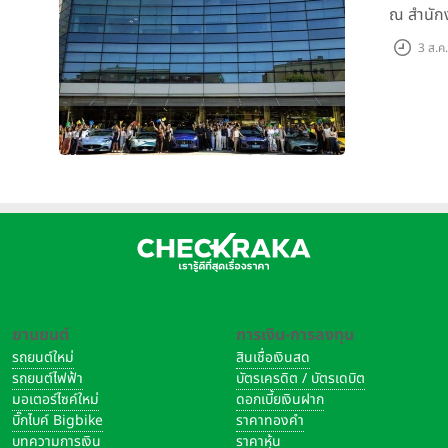
ณ สำนักง
3 ส.ค
ยานยนต์
การเงิน-การลงทุน
รถยนต์ใหม่
สินเชื่อเงินสด
รถยนต์ไฟฟ้า
บัตรเครดิต / บัตรเดบิต
มอเตอร์ไซค์ใหม่
ดอกเบี้ยเงินฝาก
บิ๊กไบค์ Bigbike
ราคาทองคำ
บทความการเงิน
ราคาหุ้น