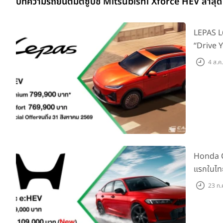
บทความรถยนต์มิตซูบิชิ Mitsubishi Xforce HEV ล่าสุด
LEPAS L6
“Drive Y
บาท
4 ส.ค
Honda C
แรกในไทย
Monitor 
23 ก.