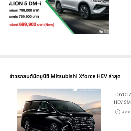
ข่าวรถยนต์มิตซูบิชิ Mitsubishi Xforce HEV ล่าสุด
TOYOTA A
HEV SMAR
4 ส.ค