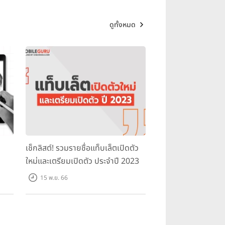
ดูทั้งหมด
เช็กลิสต์! รวมรายชื่อแท็บเล็ตเปิดตัว
ใหม่และเตรียมเปิดตัว ประจำปี 2023
15 พ.ย. 66
ิม