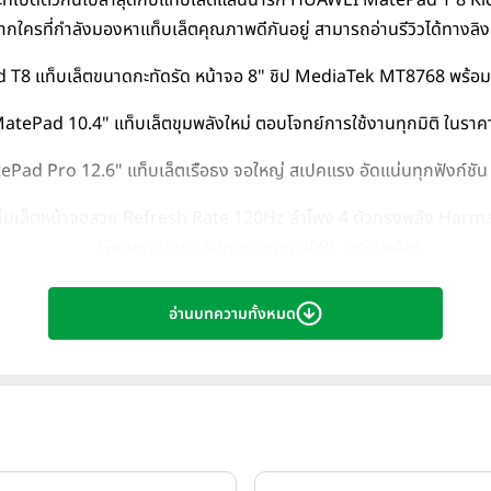
ากใครที่กำลังมองหาแท็บเล็ตคุณภาพดีกันอยู่ สามารถอ่านรีวิวได้ทางลิงก์
 T8 แท็บเล็ตขนาดกะทัดรัด หน้าจอ 8" ชิป MediaTek MT8768 พร้อ
atePad 10.4" แท็บเล็ตขุมพลังใหม่ ตอบโจทย์การใช้งานทุกมิติ ในราค
Pad Pro 12.6" แท็บเล็ตเรือธง จอใหญ่ สเปคแรง อัดแน่นทุกฟังก์ชัน
็บเล็ตหน้าจอสวย Refresh Rate 120Hz ลำโพง 4 ตัวทรงพลัง Harm
Generation) จับทุกแรงกด 4096 ระดับ
คลิก!
s Edition แท็บเล็ตแสนน่ารักกับฟีเจอร์เสริมพัฒนาครบครัน ย้ายสนามเ
อ่านบทความทั้งหมด
6,490 บาท
คลิก!
มเข้ามาอย่างไม่ขาดสายแล้ว ทางหัวเว่ยก็ได้ขยายกรอบการใช้งานแท็บเล็ตใ
แก่ HUAWEI M-Pencil และ HUAWEI Smart Magnetic Keyboard หรือท
กตามตรงว่าให้ประสบการณ์ที่ดีในการใช้งานมาก โดยเฉพาะตัว HUAWEI
ดบางเบาพกพาสะดวก เหมาะทั้งกับการ Work From Home และหิ้วออกไป