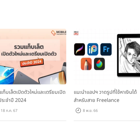
แท็บเล็ตเปิดตัวใหม่และเตรียมเปิด
แนะนำแอปฯ วาดรูปที่ใช้หาเงินได้
 ประจำปี 2024
สำหรับสาย Freelance
18 ก.ค. 67
8 พ.ย. 66
ถอดแท็บเล็ตออกจากเคสแป้นพิมพ์ (ในกรณีที่ใส่อยู่)
กดปุ่ม D, F และ U ค้างไว้พร้อมกัน จากนั้นก็นำแท็บเล็ตใส่กลับเช่นเด