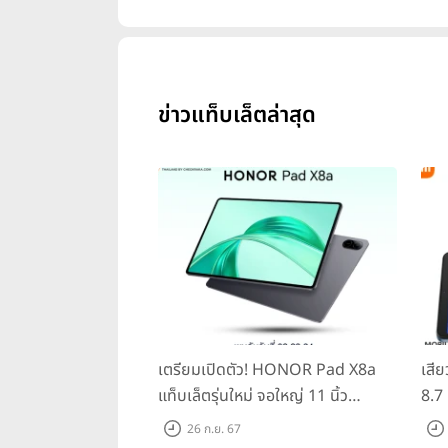
ข่าวแท็บเล็ตล่าสุด
ปัญหาดังกล่าวนี้อาจเป็นไป
เตรียมเปิดตัว! HONOR Pad X8a
เสี
แท็บเล็ตรุ่นใหม่ จอใหญ่ 11 นิ้ว
8.7
บางเบา จัดเต็มทุกความบันเทิง ราคา
ได้ท
26 ก.ย. 67