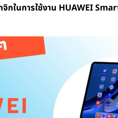
าจุกจิกในการใช้งาน HUAWEI Sma