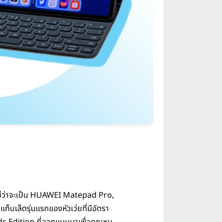
 ไม่ว่าจะเป็น HUAWEI Matepad Pro,
ล็ตรุ่นแรกของหัวเว่ยที่มีอัตรา
ds Edition ที่ออกแบบมาเพื่อคุณหนู