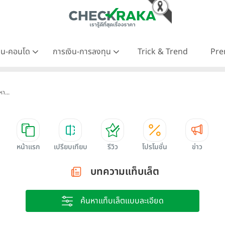
าน-คอนโด
การเงิน-การลงทุน
Trick & Trend
Pre
า...
หน้าแรก
เปรียบเทียบ
รีวิว
โปรโมชั่น
ข่าว
บทความแท็บเล็ต
ค้นหาแท็บเล็ตแบบละเอียด