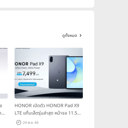
ี
มปกติ
ดูทั้งหมด
ึ่งทำได้ตามขั้นตอนต่อไปนี้
ย
HONOR เปิดตัว HONOR Pad X9
ที่
LTE แท็บเล็ตรุ่นล่าสุด หน้าจอ 11.5
นิ้ว พร้อมลำโพง 6 ตัว จัดเต็มทุก
24 พ.ย. 66