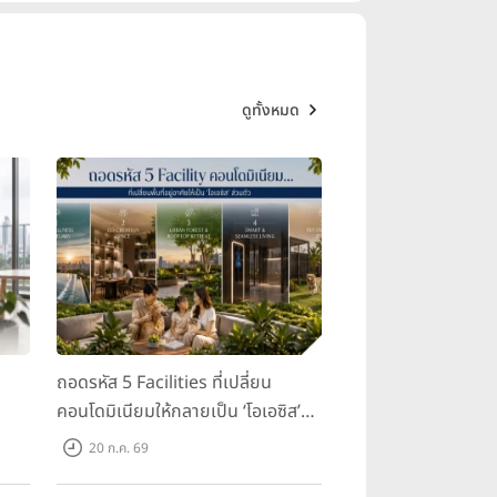
ดูทั้งหมด
ถอดรหัส 5 Facilities ที่เปลี่ยน
คอนโดมิเนียมให้กลายเป็น ‘โอเอซิส’
ส่วนตัวกลางเมือง
20 ก.ค. 69