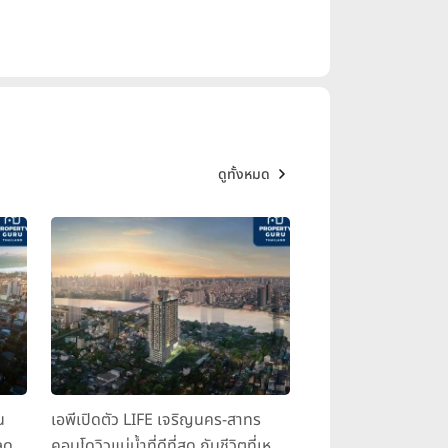
ดูทั้งหมด
น
เอพีเปิดตัว LIFE เจริญนคร-สาทร
ุด
คอนโดวิวแม่น้ำที่ดีที่สุด กับชีวิตที่เหนือ