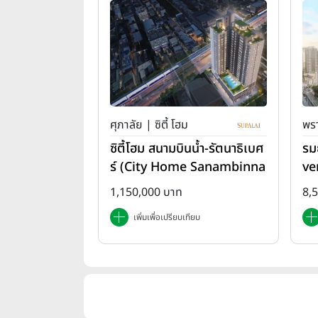
ศุภาลัย | ซิตี้ โฮม
พรา
ซิตี้โฮม สนามบินน้ำ-รัตนาธิเบศ
รม
ร์ (City Home Sanambinna
ve
m-Rattanathibet)
1,150,000 บาท
8,
เพิ่มเพื่อเปรียบเทียบ