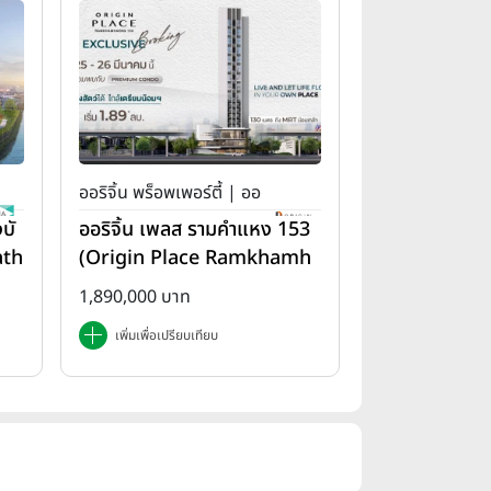
ออริจิ้น พร็อพเพอร์ตี้ | ออ
บั
ออริจิ้น เพลส รามคำแหง 153
ริจิ้น เพลส
ath
(Origin Place Ramkhamh
aeng 153)
1,890,000 บาท
เพิ่มเพื่อเปรียบเทียบ