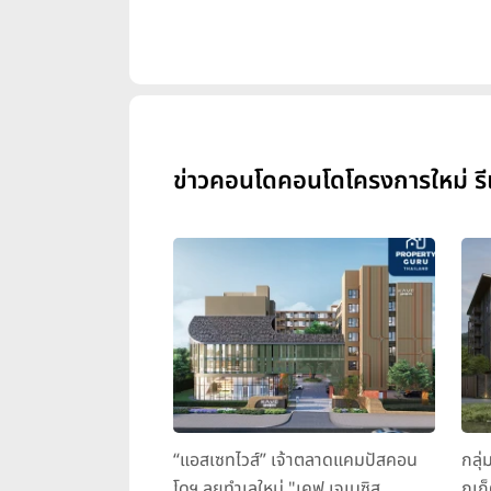
ข่าวคอนโดคอนโดโครงการใหม่ รีเจ้
“แอสเซทไวส์” เจ้าตลาดแคมปัสคอน
กลุ่
โดฯ ลุยทำเลใหม่ "เคฟ เจเนซิส
ภูเก