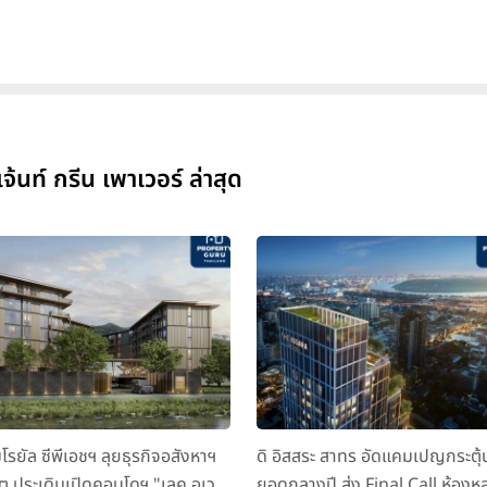
นท์ กรีน เพาเวอร์ ล่าสุด
มโรยัล ซีพีเอชฯ ลุยธุรกิจอสังหาฯ
ดิ อิสสระ สาทร อัดแคมเปญกระตุ้
็ต ประเดิมเปิดคอนโดฯ "เลค อเวนิ
ยอดกลางปี ส่ง Final Call ห้องหล