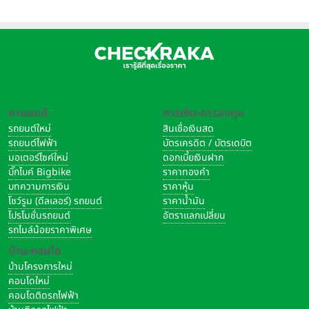
ยานยนต์
การเงิน-การลงทุน
รถยนต์ใหม่
สินเชื่อเงินสด
รถยนต์ไฟฟ้า
บัตรเครดิต / บัตรเดบิต
มอเตอร์ไซค์ใหม่
ดอกเบี้ยเงินฝาก
บิ๊กไบค์ Bigbike
ราคาทองคำ
บทความการเงิน
ราคาหุ้น
โชว์รูม (ดีลเลอร์) รถยนต์
ราคาน้ำมัน
โปรโมชั่นรถยนต์
อัตราแลกเปลี่ยน
รถไมล์น้อยราคาพิเศษ
บ้าน-คอนโด
บ้านโครงการใหม่
คอนโดใหม่
คอนโดติดรถไฟฟ้า