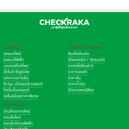
ยานยนต์
การเงิน-การลงทุน
รถยนต์ใหม่
สินเชื่อเงินสด
รถยนต์ไฟฟ้า
บัตรเครดิต / บัตรเดบิต
มอเตอร์ไซค์ใหม่
ดอกเบี้ยเงินฝาก
บิ๊กไบค์ Bigbike
ราคาทองคำ
บทความการเงิน
ราคาหุ้น
โชว์รูม (ดีลเลอร์) รถยนต์
ราคาน้ำมัน
โปรโมชั่นรถยนต์
อัตราแลกเปลี่ยน
รถไมล์น้อยราคาพิเศษ
บ้าน-คอนโด
บ้านโครงการใหม่
คอนโดใหม่
คอนโดติดรถไฟฟ้า