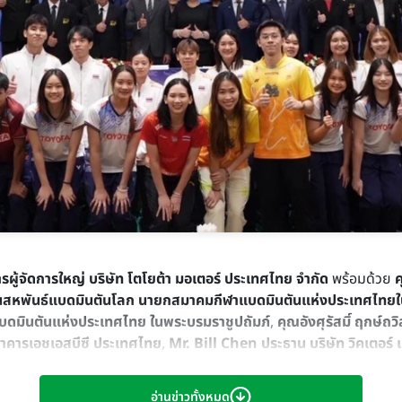
รผู้จัดการใหญ่ บริษัท โตโยต้า มอเตอร์ ประเทศไทย จำกัด
พร้อมด้วย
ค
สหพันธ์แบดมินตันโลก นายกสมาคมกีฬาแบดมินตันแห่งประเทศไทยใ
มินตันแห่งประเทศไทย ในพระบรมราชูปถัมภ์
,
คุณอังศุรัสมิ์ ฤกษ์ถว
าคารเอชเอสบีซี ประเทศไทย
,
Mr. Bill Chen ประธาน บริษัท วิคเตอร์ แร
บดมินตันระดับนานาชาติ รายการ
“TOYOTA Thailand Open 2026”
ระราชทานพระบาทสมเด็จพระเจ้าอยู่หัว เมื่อวันที่ 7 พฤษภาคม 2569 
อ่านข่าวทั้งหมด