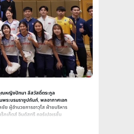
ุณหญิงปัทมา ลีสวัสดิ์ตระกูล
นพระบรมราชูปถัมภ์
,
พลอากาศเอก
ิลชัย ผู้อำนวยการอาวุโส ฝ่ายบริหาร
็กเก็ตส์ อินดัสทรี คอร์เปอเรชั่น
การแข่งขันในระดับ
HSBC BWF
ณ โรงแรมอโนมาแกรนด์ กรุงเทพฯ