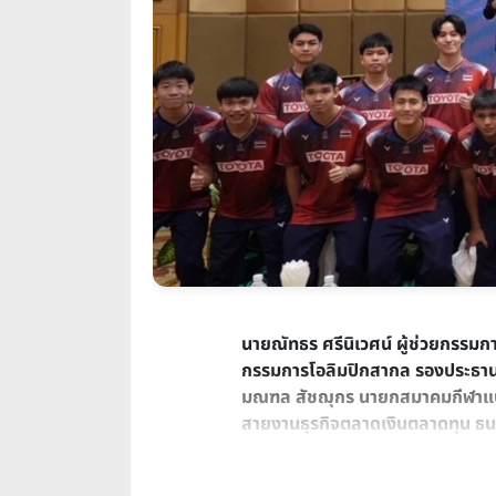
นายณัทธร ศรีนิเวศน์ ผู้ช่วยกรรมกา
กรรมการโอลิมปิกสากล รองประธาน
มณฑล สัชฌุกร นายกสมาคมกีฬาแบด
สายงานธุรกิจตลาดเงินตลาดทุน ธน
จำกัด
ร่วมแถลงข่าวจัดการแข่งขันแ
World Tour Super 500
ชิงถ้วยพ