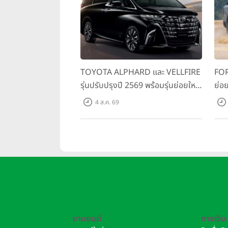
TOYOTA ALPHARD และ VELLFIRE
FOR
รุ่นปรับปรุงปี 2569 พร้อมรุ่นย่อยใหม่
ย่อย
HEV SMART ราคาเริ่มต้น 3.59 ลบ.
พร้
4 ส.ค. 69
สมร
เริ่
ยานยนต์
การเงิน