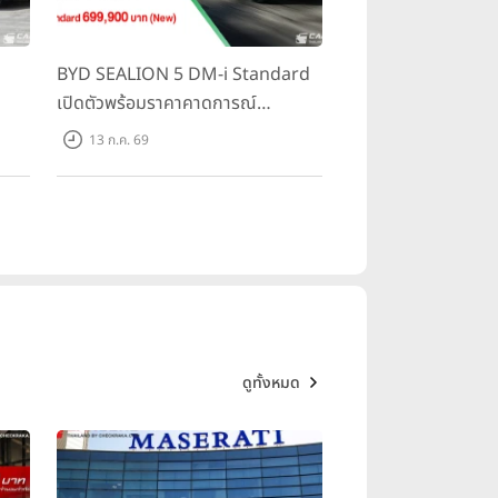
BYD SEALION 5 DM-i Standard
างผลงานที่ยอดเยี่ยม พร้อมสร้างแรง
เปิดตัวพร้อมราคาคาดการณ์
 -17 พฤษภาคมนี้ ณ อาคารกีฬานิมิ
ราคา
699,900 บาท รุ่นย่อยล่าสุดที่มีระยะ
13 ก.ค. 69
500
ขับขี่รวม 1,180 กม. พร้อมฉลองยอด
งใจให้ทัพนักแบดมินตันไทยคว้าชัยชนะ
ส่งมอบ 1.3 แสนคัน
ี่สำคัญที่สุดบนเส้นทางสู่ชัยชนะ
"
ดูทั้งหมด