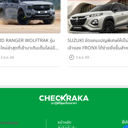
D RANGER WOLFTRAK รุ่น
SUZUKI จัดแคมเปญพิเศษให้เป็
ใหม่ล่าสุดที่เข้ามาเติมเต็มไลน์อัป
เจ้าของ FRONX ได้ง่ายยิ่งขึ้นสำห
อมตอบโจทย์ทุกการผจญภัยด้วย
รุ่น GL ราคาพิเศษเริ่มต้น 5.99 แ
3 ส.ค. 69
3 ส.ค. 69
รถนะพร้อมลุย ด้วยราคาพิเศษ
บาท จำนวน 200 คัน พร้อมข้อเส
มต้นที่ 9.49 แสนบาท
สุดคุ้ม
อัป
-การลงทุน
หน้าหลัก