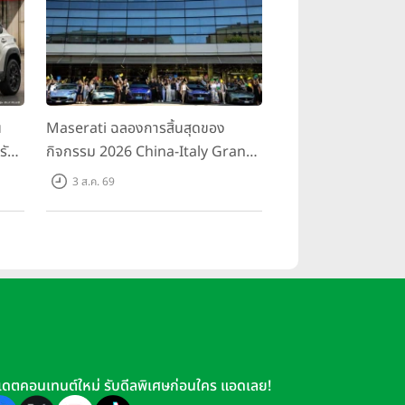
น
Maserati ฉลองการสิ้นสุดของ
รับ
กิจกรรม 2026 China-Italy Grand
สน
Tour ณ สำนักงานใหญ่ เมืองโมเดนา
3 ส.ค. 69
นอ
ประเทศอิตาลี
เดตคอนเทนต์ใหม่ รับดีลพิเศษก่อนใคร แอดเลย!