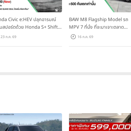
da Civic e:HEV ปลุกอารมณ์
BAW M8 Flagship Model รถ
ันในประเทศไทยครั้งนี้ จะเปิดโอกาสให้นักกีฬาไทยได้แสดงศักยภาพและสร้
มสปอร์ตด้วย Honda S+ Shift
MPV 7 ที่นั่ง ที่จะมาเจาะตลาด
ใจเล่นกีฬาแบดมินตันให้มากยิ่งขึ้น โดยทำการแข่งขันระหว่างวันที่ 12
ุงเทพฯ
งแรกในไทย! พร้อมเพิ่ม Blind
ครอบครัวและองค์กรยุคใหม่ เปิด
23 ก.ค. 69
16 ก.ค. 69
t Information และ Cross
ที่ 1.299 ลบ. (สิทธิพิเศษสำหรับ 
พลังเป็นน้ำหนึ่งใจเดียวกัน ร่วมชมและเชียร์ติดขอบสนามเพื่อเป็นกำลั
ffic Monitor เพียงจองภายใน
คันแรก)
ที่ยิ่งใหญ่อย่างโอลิมปิกเกมส์...
เพราะทุกเสียงเชียร์คือพลังขับเคลื่อนท
.ค. 2569 รับบัตรน้ำมันมูลค่า
000 บาท
ารตลาดเพิ่มเติมได้ที่
and
otaThailand
รวมดีล โปรโมชั่นรถยนต์ Toyota ทุกรุ่น
รถยนต์ Toyota ทุกรุ่น
YOTA Thailand Open 2026