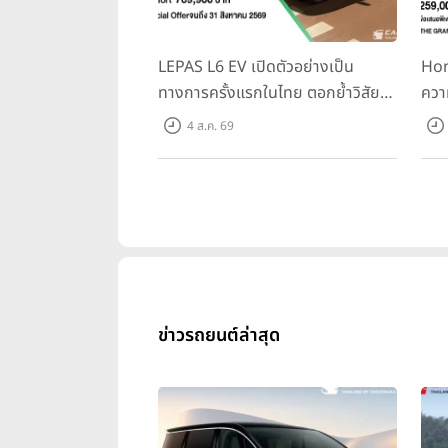
LEPAS L6 EV เปิดตัวอย่างเป็น
Hon
โตโยต้าเชื่อมั่นว่าการจัดการแข่งข
ทางการครั้งแรกในไทย ตอกย้ำวิสัย
ควา
บันดาลใจให้กับเยาวชนไทยให้หันมาสน
บุตร สถามกีฬาแห่งชาติ ปทุมวัน กร
ทัศน์ “Drive Your Elegance” มา
ครั้
4 ส.ค. 69
พร้อม 2 รุ่นย่อย ในราคาเริ่มต้นที่
Spo
ขอเชิญชวนแฟนกีฬาชาวไทย!
มารวม
769,000 บาท
Tra
ในบ้าน และสะสมคะแนนก้าวสู่เป้าหมาย
31 ก
10,
ติดตามข้อมูลผลิตภัณฑ์และกิจกรรมก
https://www.toyota.co.th/
Facebook: Toyota Motor Thail
LINE ID: @Toy
ข่าวรถยนต์ล่าสุด
แท็กที่เกี่ยวข้อง
ข่าวโตโยต้า
toyota
TO