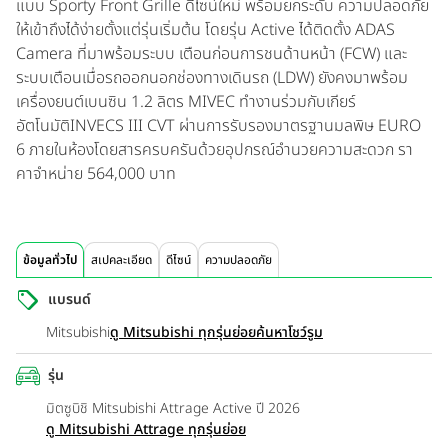
แบบ Sporty Front Grille ดีไซน์ใหม่ พร้อมยกระดับ ความปลอดภัย
ให้เข้าถึงได้ง่ายตั้งแต่รุ่นเริ่มต้น โดยรุ่น Active ได้ติดตั้ง ADAS
Camera ที่มาพร้อมระบบ เตือนก่อนการชนด้านหน้า (FCW) และ
ระบบเตือนเมื่อรถออกนอกช่องทางเดินรถ (LDW) ยังคงมาพร้อม
เครื่องยนต์เบนซิน 1.2 ลิตร MIVEC ทํางานร่วมกับเกียร์
อัตโนมัติINVECS III CVT ผ่านการรับรองมาตรฐานมลพิษ EURO
6 ภายในห้องโดยสารครบครันด้วยอุปกรณ์อํานวยความสะดวก รา
คาจําหน่าย 564,000 บาท
ข้อมูลทั่วไป
สเปคละเอียด
ดีไซน์
ความปลอดภัย
แบรนด์
Mitsubishi
ดู Mitsubishi ทุกรุ่นย่อย
ค้นหาโชว์รูม
รุ่น
มิตซูบิชิ Mitsubishi Attrage Active ปี 2026
ดู Mitsubishi Attrage ทุกรุ่นย่อย