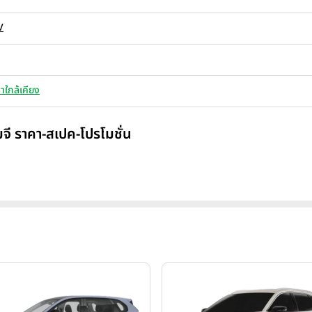
V
าใกล้เคียง
จี ราคา-สเปค-โปรโมชั่น