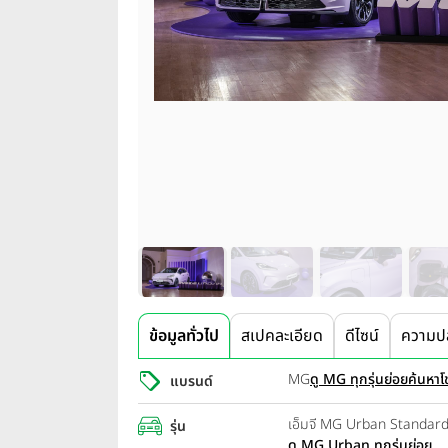
ข้อมูลทั่วไป
สเปคละเอียด
ดีไซน์
ความป
MG
ดู MG ทุกรุ่นย่อย
ค้นหาโช
แบรนด์
เอ็มจี MG Urban Standard
รุ่น
ดู MG Urban ทุกรุ่นย่อย