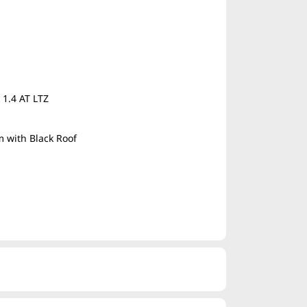
 1.4 AT LTZ
m with Black Roof