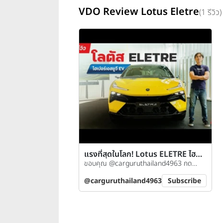
VDO Review Lotus Eletre
(1 รีวิว)
แรงที่สุดในโลก! Lotus ELETRE ไฮ
เปอร์เอสยูวี EV ราคาเริ่มต้น 5.89 ล้าน
ขอบคุณ @carguruthailand4963 กด
บาท!
ติดตามช่องกันได้เลย
@carguruthailand4963
Subscribe