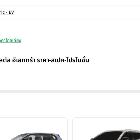
ric - EV
าคาใกล้เคียง
ลตัส อีเลททร้า ราคา-สเปค-โปรโมชั่น