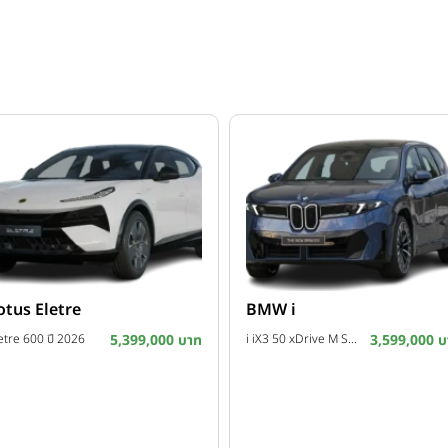
otus Eletre
BMW i
etre 600 ปี 2026
5,399,000 บาท
i iX3 50 xDrive M Sport ปี 2026
3,599,000 บ