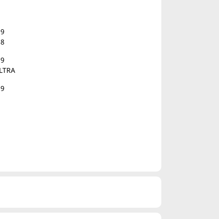
i9
i8
i9
LTRA
i9