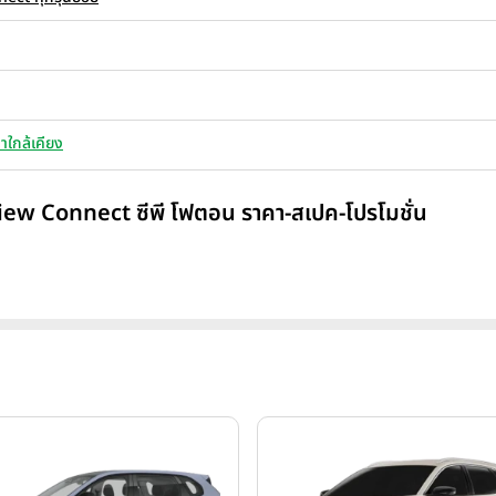
าใกล้เคียง
iew Connect ซีพี โฟตอน ราคา-สเปค-โปรโมชั่น