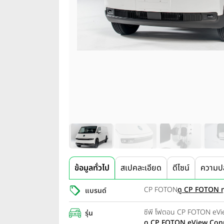
ข้อมูลทั่วไป
สเปคละเอียด
ดีไซน์
ความป
CP FOTON
ดู CP FOTON ทุ
แบรนด์
ซีพี โฟตอน CP FOTON eVi
รุ่น
ดู CP FOTON eView Conne