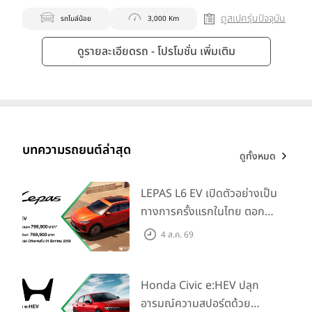
ดูสเปครุ่นปัจจุบัน
รถไมล์น้อย
3,000 Km
ดูรายละเอียดรถ - โปรโมชั่น เพิ่มเติม
บทความรถยนต์ล่าสุด
ดูทั้งหมด
LEPAS L6 EV เปิดตัวอย่างเป็น
ทางการครั้งแรกในไทย ตอกย้ำ
วิสัยทัศน์ “Drive Your
4 ส.ค. 69
Elegance” มาพร้อม 2 รุ่นย่อย
ในราคาเริ่มต้นที่ 769,000 บาท
Honda Civic e:HEV ปลุก
อารมณ์ความสปอร์ตด้วย