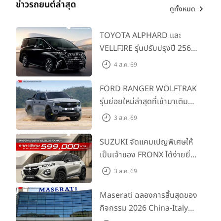
ข่าวรถยนต์ล่าสุด
ดูทั้งหมด
TOYOTA ALPHARD และ
VELLFIRE รุ่นปรับปรุงปี 2569
พร้อมรุ่นย่อยใหม่ HEV
4 ส.ค. 69
SMART ราคาเริ่มต้น 3.59 ลบ.
FORD RANGER WOLFTRAK
รุ่นย่อยใหม่ล่าสุดที่เข้ามาเติม
เต็มไลน์อัป พร้อมตอบโจทย์ทุก
3 ส.ค. 69
การผจญภัยด้วยสมรรถนะ
พร้อมลุย ด้วยราคาพิเศษเริ่ม
SUZUKI จัดแคมเปญพิเศษให้
ต้นที่ 9.49 แสนบาท
เป็นเจ้าของ FRONX ได้ง่ายยิ่ง
ขึ้นสำหรับรุ่น GL ราคาพิเศษ
3 ส.ค. 69
เริ่มต้น 5.99 แสนบาท จำนวน
200 คัน พร้อมข้อเสนอสุดคุ้ม
Maserati ฉลองการสิ้นสุดของ
กิจกรรม 2026 China-Italy