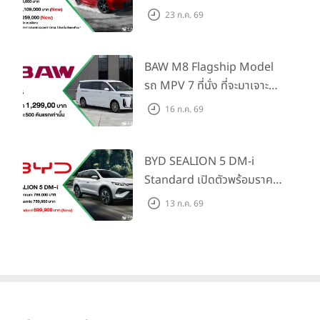
Honda S+ Shift ครั้งแรกใน
23 ก.ค. 69
ไทย! พร้อมเพิ่ม Blind Spot
Information และ Cross
Traffic Monitor เพียงจอง
BAW M8 Flagship Model
ภายใน 31 ก.ค. 2569 รับบัตร
รถ MPV 7 ที่นั่ง ที่จะมาเจาะ
น้ำมันมูลค่า 10,000 บาท
ตลาดครอบครัวและองค์กรยุค
16 ก.ค. 69
ใหม่ เปิดราคาที่ 1.299 ลบ.
(สิทธิพิเศษสำหรับ 500 คัน
แรก)
BYD SEALION 5 DM-i
Standard เปิดตัวพร้อมราคา
คาดการณ์ 699,900 บาท รุ่น
13 ก.ค. 69
ย่อยล่าสุดที่มีระยะขับขี่รวม
1,180 กม. พร้อมฉลองยอดส่ง
มอบ 1.3 แสนคัน