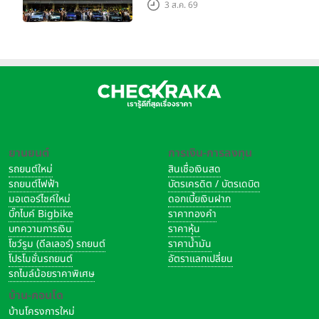
Grand Tour ณ สำนักงาน
3 ส.ค. 69
ใหญ่ เมืองโมเดนา ประเทศ
อิตาลี
ยานยนต์
การเงิน-การลงทุน
รถยนต์ใหม่
สินเชื่อเงินสด
รถยนต์ไฟฟ้า
บัตรเครดิต / บัตรเดบิต
มอเตอร์ไซค์ใหม่
ดอกเบี้ยเงินฝาก
บิ๊กไบค์ Bigbike
ราคาทองคำ
บทความการเงิน
ราคาหุ้น
โชว์รูม (ดีลเลอร์) รถยนต์
ราคาน้ำมัน
โปรโมชั่นรถยนต์
อัตราแลกเปลี่ยน
รถไมล์น้อยราคาพิเศษ
บ้าน-คอนโด
บ้านโครงการใหม่