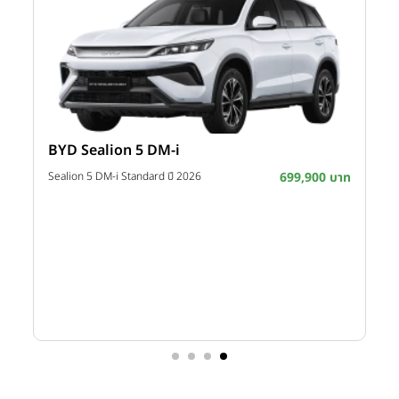
BYD Sealion 5 DM-i
าท
Sealion 5 DM-i Standard ปี 2026
699,900 บาท