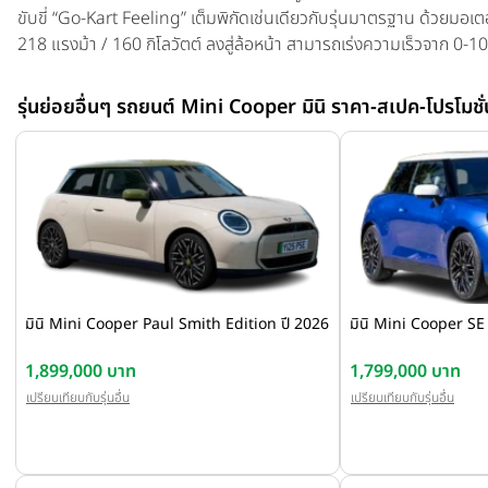
ขับขี่ “Go-Kart Feeling” เต็มพิกัดเช่นเดียวกับรุ่นมาตรฐาน ด้วยมอเตอร
218 แรงม้า / 160 กิโลวัตต์ ลงสู่ล้อหน้า สามารถเร่งความเร็วจาก 0-10
เวลาเพียง 6.7 วินาที และทำความเร็วสูงสุดได้ 170 กิโลเมตรต่อชั่วโมง โ
ประมาณ 402 กิโลเมตรต่อการชาร์จหนึ่งครั้ง (ตามมาตรฐาน WLTP) พร้
รุ่นย่อยอื่นๆ รถยนต์ Mini Cooper มินิ ราคา-สเปค-โปรโมชั่
สี โดยมี 2 สีพิเศษที่เป็นเอกลักษณ์เฉพาะรุ่น ได้แก่ สีเทา Statement Gre
คลาสสิกของมินิ ออสติน เซเว่น รุ่นปี 1959 และสีขาว Inspired White
เบจยอดนิยมที่พบได้ในมินิคลาสสิกหลายรุ่น ก่อนจะปิดท้ายด้วยสีดำ Mi
โฉบเฉี่ยวตามเจเนอเรชันปัจจุบัน
มินิ Mini Cooper Paul Smith Edition ปี 2026
มินิ Mini Cooper SE
1,899,000 บาท
1,799,000 บาท
เปรียบเทียบกับรุ่นอื่น
เปรียบเทียบกับรุ่นอื่น