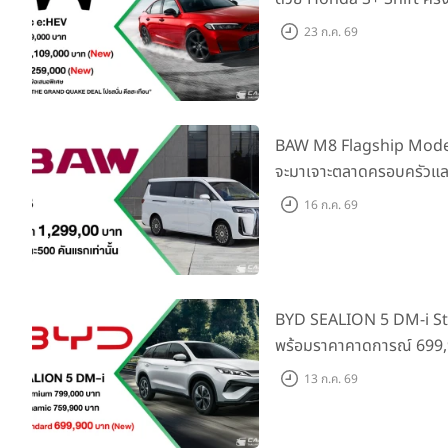
เพิ่ม Blind Spot Inform
23 ก.ค. 69
Traffic Monitor เพียงจอ
2569 รับบัตรน้ำมันมูลค่า
BAW M8 Flagship Model รถ
จะมาเจาะตลาดครอบครัวและ
ราคาที่ 1.299 ลบ. (สิทธิพิ
16 ก.ค. 69
แรก)
BYD SEALION 5 DM-i St
พร้อมราคาคาดการณ์ 699,9
ล่าสุดที่มีระยะขับขี่รวม 1
13 ก.ค. 69
ยอดส่งมอบ 1.3 แสนคัน