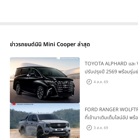
ข่าวรถยนต์มินิ Mini Cooper ล่าสุด
TOYOTA ALPHARD และ VE
ปรับปรุงปี 2569 พร้อมรุ่น
SMART ราคาเริ่มต้น 3.59 
4 ส.ค. 69
FORD RANGER WOLFTRAK 
ที่เข้ามาเติมเต็มไลน์อัป พ
ผจญภัยด้วยสมรรถนะพร้อม
3 ส.ค. 69
เริ่มต้นที่ 9.49 แสนบาท