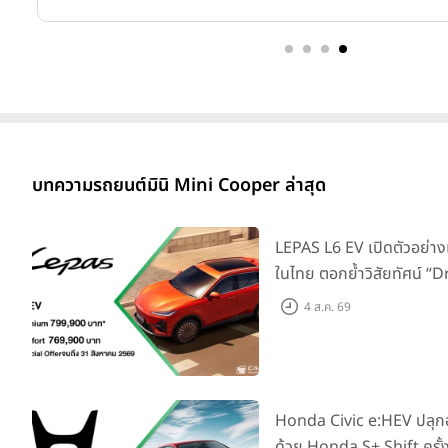
บทความรถยนต์มินิ Mini Cooper ล่าสุด
LEPAS L6 EV เปิดตัวอย่าง
ในไทย ตอกย้ำวิสัยทัศน์ “
Elegance” มาพร้อม 2 รุ่นย่
4 ส.ค. 69
769,000 บาท
Honda Civic e:HEV ปลุ
ด้วย Honda S+ Shift ครั้