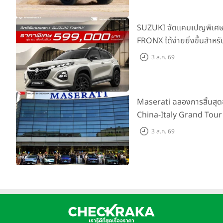
SUZUKI จัดแคมเปญพิเศษให
FRONX ได้ง่ายยิ่งขึ้นสำหรั
เริ่มต้น 5.99 แสนบาท จำน
3 ส.ค. 69
เสนอสุดคุ้ม
Maserati ฉลองการสิ้นสุ
China-Italy Grand Tour
เมืองโมเดนา ประเทศอิตาลี
3 ส.ค. 69