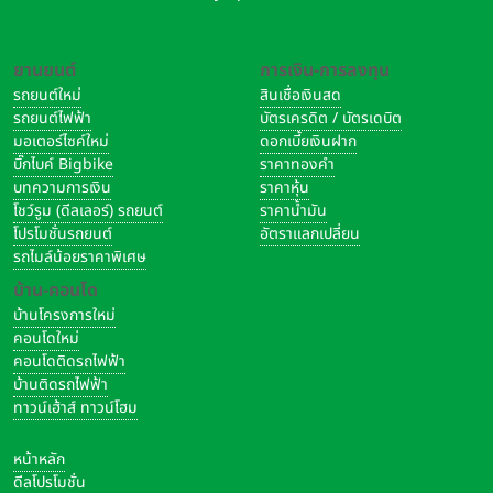
ยานยนต์
การเงิน-การลงทุน
รถยนต์ใหม่
สินเชื่อเงินสด
รถยนต์ไฟฟ้า
บัตรเครดิต / บัตรเดบิต
มอเตอร์ไซค์ใหม่
ดอกเบี้ยเงินฝาก
บิ๊กไบค์ Bigbike
ราคาทองคำ
บทความการเงิน
ราคาหุ้น
โชว์รูม (ดีลเลอร์) รถยนต์
ราคาน้ำมัน
โปรโมชั่นรถยนต์
อัตราแลกเปลี่ยน
รถไมล์น้อยราคาพิเศษ
บ้าน-คอนโด
บ้านโครงการใหม่
คอนโดใหม่
คอนโดติดรถไฟฟ้า
บ้านติดรถไฟฟ้า
ทาวน์เฮ้าส์ ทาวน์โฮม
หน้าหลัก
ดีลโปรโมชั่น