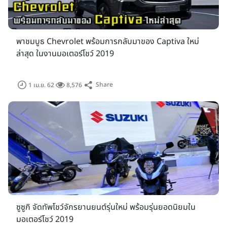
Martin, BMW, Bentley, Chevrolet, Ford, Jaguar, Land
Rover, Lamborghini, Mercedes-Benz, MINI, Maserati,
McLaren, Porsche, Rolls-Royce, Volvo พร้อมด้วยแบรนด์ผู้
พาชมบูธ Chevrolet พร้อมการกลับมาของ Captiva ใหม่
จำหน่ายรถไฟฟ้าอย่าง FOMM, MIND
ล่าสุด ในงานมอเตอร์โชว์ 2019
Share
1 เม.ย. 62
8,576
ส่วนค่ายรถจักรยานยนต์เข้าร่วมทั้งหมด 14 แบรนด์ ได้แก่
ซูซูกิ จัดทัพโชว์จักรยานยนต์รุ่นใหม่ พร้อมรุ่นยอดนิยมใน
Honda, Yamaha, Suzuki, Kawasaki, Harley-Davidson,
มอเตอร์โชว์ 2019
Triumph, Vespiario, GPX ฯลฯ