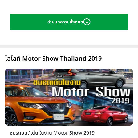
อ่านบทความทั้งหมด
งาน
บางกอก อินเตอร์เนชั่นแนล มอเตอร์โชว์ 2019
(ฺBangkok International Motor Show 2019)
หรือ The
th
40
Bangkok International Motor Show กำลังจะใกล้เข้ามา
แล้ว เช่นเคยกับการนำเสนอรถยนต์, รถมอเตอร์ไซค์ รุ่นใหม่ๆ และ
อุปกรณ์ประดับยนต์ต่างๆ พร้อมด้วยโปรโมชั่นพิเศษ รวมถึงข่าวสาร
ไฮไลท์ Motor Show Thailand 2019
ต่างๆ ที่จะมีมาให้ติดตามชมกันอย่างใกล้ชิดแบบจัดเต็ม และจุใจ
สำหรับงานบางกอก อินเตอร์เนชั่นแนล มอเตอร์โชว์ ครั้งที่ 40 จะ
เปิดให้ประชาชนทั่วไปเข้าชมตั้งแต่วันที่ 27 มีนาคม - 7 เมษายน
2562 ณ อาคารชาเลนเจอร์ฮอล์ 1-3 อิมแพค เมืองทองธานี
ชมรถยนต์เด่น ในงาน Motor Show 2019