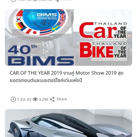
ได้การยอมรับในระดับนานาชาติว่าเป็นการจัดแสดงนวัตกรรมยาน
ยนต์ที่ยิ่งใหญ่ที่สุดในภูมิภาคอาเซียน ซึ่งเห็นได้จากการที่ผู้ประกอบ
การชั้นนำในอุตสาหกรรมยานยนต์ต่างให้การยอมรับพร้อมแสดง
เจตจำนงค์ในการเข้าร่วมงานเป็นประจำทุกปี
โดยการตอบรับเข้าร่วมงานของในปีนี้มีแบรนด์รถยนต์ชั้นนำจำนวน
33 ราย และแบรนด์รถจักรยานยนต์อีกจำนวน 14 ราย นอกจากนั้น
ในปีนี้ยังได้รับความสนใจจาก McLaren แบรนด์รถสปอร์ต ระดับ
โลก นำยนตรกรรมเข้าร่วมจัดแสดงภายในงานเป็นครั้งแรกใน
ประเทศไทย สิ่งนี้ยืนยันได้ถึงความสำคัญของงานบางกอก อินเตอร์
CAR OF THE YEAR 2019 งานคู่ Motor Show 2019 สุด
เนชั่นแนล มอเตอร์โชว์ ครั้งที่ 40 ในการเป็นส่วนหนึ่งของการส่ง
ยอดรถยนต์และมอเตอร์ไซค์เด่นแห่งปี
เสริมภาพลักษณ์รวมถึงผลักดันให้เกิดการเติบโตของอุตสาหกรรม
ยานยนต์ไทยในระดับภูมิภาคได้เป็นอย่างดี
Share
7 มี.ค. 62
3,296