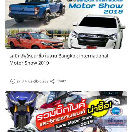
รถปิคอัพใหม่น่าซื้อ ในงาน Bangkok international
Motor Show 2019
นอกจากนี้บรรยากาศด้านหน้าของงานจะจัดในรูปแบบย้อนรอยงาน
Share
27 มี.ค. 62
6,262
มอเตอร์โชว์ตั้งเริ่มเริ่มต้นกว่า 40 ปี ที่ผ่านมา ตั้งแต่ยุค
แรก...สวนลุมพินี-สวนอัมพร ครั้งที่ 1 - 18 ยุคที่ 2 ไบเทค บางนา
ครั้งที่ 19 - 31 ยุคที่ 3...ชาเลนเจอร์ อิมแพ็ค เมืองทองธานี ครั้งที่
32 - ปัจจุบัน อีกด้วย