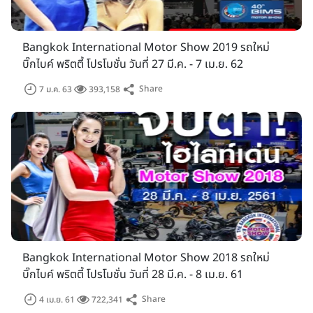
40 ด้วยโปรโมชั่นสุดพิเศษ ดอกเบี้ยสุดเร้าใจ
และเงื่อนไขที่ให้คุณ
เป็นเจ้าของรถคันใหม่ได้ง่ายขึ้น
Bangkok International Motor Show 2019 รถใหม่
กำหนดการจัดงาน
บิ๊กไบค์ พริตตี้ โปรโมชั่น วันที่ 27 มี.ค. - 7 เม.ย. 62
เหมือนเช่นเคยบัตรเข้างานยังคงจำหน่ายในราคาเดิมที่ 100 บาท
Share
7 ม.ค. 63
393,158
พร้อมแคมเปญ "ซื้อบัตรเข้าชมงาน ลุ้นรับรถ" ที่ผู้จัดฯ เตรียมมอบ
โชคให้ผู้ชมเป็นประจำทุกปี พร้อมของรางวัลใหญ่อย่างรถยนต์และ
รถมอเตอร์ไซค์ รวมมูลค่ากว่าล้านบาท โดยผู้ที่ซื้อบัตรและต้องการ
ร่วมชิงโชคสามารถกรอกแบบสอบถามที่หน้างาน
Bangkok International Motor Show 2018 รถใหม่
บิ๊กไบค์ พริตตี้ โปรโมชั่น วันที่ 28 มี.ค. - 8 เม.ย. 61
Share
4 เม.ย. 61
722,341