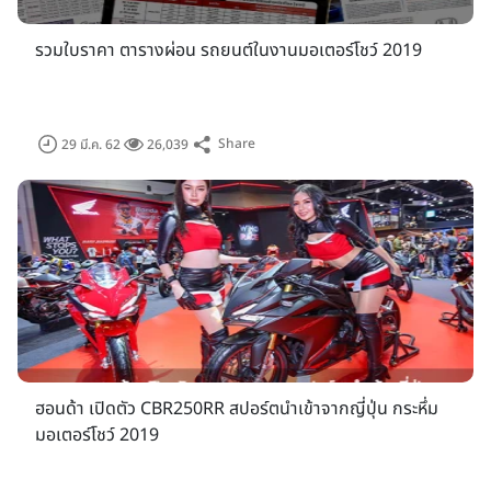
รวมใบราคา ตารางผ่อน รถยนต์ในงานมอเตอร์โชว์ 2019
Share
29 มี.ค. 62
26,039
ภาพประกอบจากงาน Motor Show 2019
ฮอนด้า เปิดตัว CBR250RR สปอร์ตนำเข้าจากญี่ปุ่น กระหึ่ม
สำหรับราคาจำหน่ายบัตรเข้าชมงานยังคงราคาเดิม 100 บาท พร้อม
มอเตอร์โชว์ 2019
แคมเปญ "ซื้อบัตรเข้าชมงาน ลุ้นรับรถ" ที่ผู้จัดฯ เตรียมมอบโชคให้
ผู้ชมเป็นประจำทุกปี พร้อมของรางวัลใหญ่อย่างรถยนต์และรถ