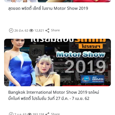
สุดยอด พริตตี้ เซ็กซี่ ในงาน Motor Show 2019
Share
26 มี.ค. 62
12,821
ในส่วนของอุปกรณ์ประดับยนต์, เครื่องเสียง ก็เตรียมจัดเต็มกัน
ภายในงาน มอเตอร์โชว์ ครั้งที่ 40 แน่นอน ใครที่กำลังมองหา
อุปกรณ์ประดับยนต์ใหม่ๆ ต้องไม่พลาด
ดร.ปราจิน เอี่ยมลำเนา ประธานเจ้าหน้าที่บริหาร บริษัท กรังด์ปรีซ์
Bangkok International Motor Show 2019 รถใหม่
อินเตอร์เนชั่นแนล จำกัด (มหาชน) ในฐานะประธานจัดงาน บางกอก
บิ๊กไบค์ พริตตี้ โปรโมชั่น วันที่ 27 มี.ค. - 7 เม.ย. 62
อินเตอร์เนชั่นแนล มอเตอร์โชว์ ครั้งที่ 40 เปิดเผยว่า ตลอดระยะ
เวลาที่ผ่านมา "งานบางกอก อินเตอร์เนชั่นแนล มอเตอร์โชว์"
Share
7 ม.ค. 63
393,158