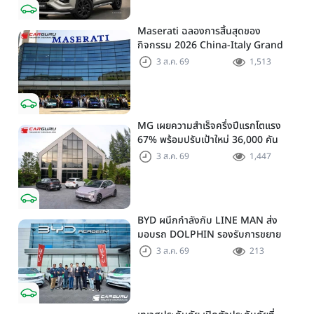
Maserati ฉลองการสิ้นสุดของ
กิจกรรม 2026 China-Italy Grand
Tour ณ สำนักงานใหญ่ เมืองโมเดนา
3 ส.ค. 69
1,513
ประเทศอิตาลี
MG เผยความสำเร็จครึ่งปีแรกโตแรง
67% พร้อมปรับเป้าใหม่ 36,000 คัน
และเดินเกมด้วย DUAL-MARKET
3 ส.ค. 69
1,447
BYD ผนึกกำลังกับ LINE MAN ส่ง
มอบรถ DOLPHIN รองรับการขยาย
เครือข่าย EV บน LINE MAN RIDE
3 ส.ค. 69
213