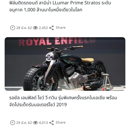
ฟิล์มติดรถยนต์ ลามิน่า LLumar Prime Stratos ระดับ
อนุภาค 1,000 ล้านนาโนหนึ่งเดียวในโลก
สำหรับผู้ลงทะเบียนผ่านแอปพลิเคชั่นพร้อมกรอก e-Ticket Code
ที่อยู่ด้านหลังบัตรลงไป ท่านจะได้รับรหัส e-Ticket จากแอปพลิ
เคชั่น Car Buddy by GPI สำหรับแสดงแก่เจ้าหน้าที่เพื่อเข้าชม
Share
28 มี.ค. 62
2,452
งานฟรี ทั้งนี้เพื่อความสะดวกและรวดเร็ว ขอแนะนำให้ดาวน์โหลด
และลงทะเบียนล่วงหน้า โดยบัตรอภินันทนาการนั้นจะสามารถใช้ได้
ตั้งแต่วันที่ 27 มีนาคม จนถึง 7 เมษายน 2562 สำหรับผู้เข้าชมงาน
จากแอปพลิเคชั่น Car Buddy by GPI ยังมีสิทธิ์ร่วมลุ้นชิงรางวัล
ใหญ่ภายในงานได้ด้วยเช่นกัน
พร้อมกันนี้ จากการรุกรุกเข้าสู่ธุรกิจจัดการแข่งขัน "eRacing
Sport" อย่างเต็มตัว ภายในงานยังเตรียมเปิดตัวการแข่งขันเกมส์
แข่งรถออนไลน์ "GT Sport" ซึ่งจำลองสนามแข่งขันจริงมาอยู่ใน
เกมส์ ภายในงาน The 40th Bangkok International Motor
รอยัล เอนฟิลด์ โชว์ วี-ทวิน รุ่นพิเศษครั้งแรกในเอเชีย พร้อม
Show พร้อมวางแผนจัดการแข่งขันอย่างต่อเนื่องตลอดทั้งปีเพื่อ
จัดโปรเด็ดรับมอเตอร์โชว์ 2019
ค้นหาแชมป์ประเทศไทยเป็นตัวแทนแข่งขันระดับทวีปและชิงแชมป์
โลก
Share
29 มี.ค. 62
4,013
งานบางกอก อินเตอร์เนชั่นแนล มอเตอร์โชว์ ครั้งที่ 40 จัดขึ้น