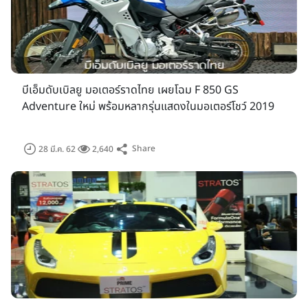
บีเอ็มดับเบิลยู มอเตอร์ราดไทย เผยโฉม F 850 GS
Adventure ใหม่ พร้อมหลากรุ่นแสดงในมอเตอร์โชว์ 2019
Share
28 มี.ค. 62
2,640
ทางผู้จัดงานฯ ยังมีการเพิ่มช่องทางการจำหน่ายเพื่ออำนวยความ
สะดวกให้กับผู้เข้าชมงานมากยิ่งขึ้น โดยได้ร่วมมือกับธนาคารกสิกร
ไทยในการขายบัตรเข้าชมงานราคาพิเศษสำหรับลูกค้าธนาคารกสิกร
ไทยผ่านช่องทางออนไลน์แอพพลิเคชั่น K-PLUS สำหรับผู้ที่ซื้อบัตร
ล่วงหน้ากับโปรโมชั่น 40 วัน 40 บาท โดยเริ่มจำหน่ายแล้วตั้งแต่วัน
ที่ 13 กุมภาพันธ์ ถึง 26 มีนาคม 2562