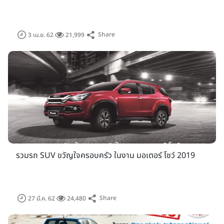
Share
3 เม.ย. 62
21,999
โดยภายในงานมอเตอร์โชว์ ครั้งที่ 40 นี้ ก็ยังคงมีบริษัทรถยนต์
มากกว่า 30 แบรนด์ รวมถึงรถจักรยานยนต์อีก 15 แบรนด์ เข้าร่วม
อย่างคับคั่ง ทางด้านรถยนต์เริ่มจากค่ายญี่ปุ่นอย่าง Toyota,
Lexus, Nissan, Honda, Mitsubishi, Isuzu, Mazda,
Subaru, Suzuki ส่วนรถเกาหลีอีก 2 แบรนด์คือ KIA และ
รวมรถ SUV ขวัญใจครอบครัว ในงาน มอเตอร์ โชว์ 2019
Hyundai เป็นต้น ในส่วนของแบรนด์รถยุโรปและรถอเมริกัน ก็มา
ร่วมงานอย่างมากมาย อาทิ Audi, BMW, Bentley, Mercedes-
Benz, MINI, Jaguar, Porsche, Land Rover, Volvo, MG,
Ford, Maserati, Chevrolet ที่ต่างจะนำผลิตภัณฑ์รุ่นใหม่ๆ รวม
Share
27 มี.ค. 62
24,480
ถึงรถยนต์ต้นแบบมาร่วมจัดแสดงภายในงานครั้งนี้