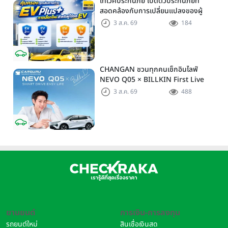
เทเวศประกันภัย เปิดตัวประกันภัยที่
สอดคล้องกับการเปลี่ยนแปลงของผู้
บริโภคและอุตสาหกรรมยานยนต์ด้วย
3 ส.ค. 69
184
EV Plus เพิ่มทางเลือกความคุ้มครอง
สำหรับผู้ใช้รถ EV
CHANGAN ชวนทุกคนเช็กอินไลฟ์
NEVO Q05 × BILLKIN First Live
Streaming พร้อมโปรโมชั่นและของ
3 ส.ค. 69
488
รางวัลมากมาย
ยานยนต์
การเงิน-การลงทุน
รถยนต์ใหม่
สินเชื่อเงินสด