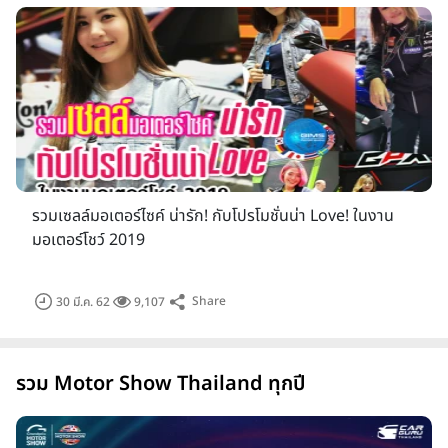
ระหว่างวันที่ 27 มีนาคม - 7เมษายน 2562 รวม 12 วัน ณ
อาคารชาเลนเจอร์ 1-3 อิมแพค เมืองทองธานี รายละเอียดเพิ่ม
เติม
www.bangkok-motorshow.com
แนวคิด : สุนทรียภาพทางอารมณ์ (Enjoyment Of
Automobiles)
บางกอก อินเตอร์เนชั่นแนล มอเตอร์โชว์ 2019 หรือ Bangkok
International Motor Show 2019 หรือ มอเตอร์โชว์ครั้งที่ 40
รวมเซลล์มอเตอร์ไซค์ น่ารัก! กับโปรโมชั่นน่า Love! ในงาน
ที่กำลังจะมาถึงนี้อาจจะแปลกตากับโลโก้ของงานที่ได้มีการปรับ
มอเตอร์โชว์ 2019
เปลี่ยนโลโก้ให้ทันสมัยยิ่งขึ้น โดยงานในปีนี้มาภายใต้คอนเซปต์
"สุ
นทรียภาพพทางอารมณ์"
หรือ
"Enjoyment Of
Automobiles"
กระตุ้นความเร้าใจในรสสัมผัสแห่งความ
Share
30 มี.ค. 62
9,107
แรง...แล้วคุณจะหลงใหล
สัมผัสอันนุ่มสบายกระชับของเบาะ
รถยนต์ แต่งแต้มด้วยความสปอร์ตเร้าใจของการบังคับพวงมาลัย
อันคล่องแคล่ว ด้วยอุปกรณ์สร้างความสะดวกสบายต่าง ๆ ของ
รวม Motor Show Thailand ทุกปี
เทคโนโลยียานยนต์ สร้างประสบการณ์ที่มีระดับ และอัจฉริยะกว่าที่
เคย