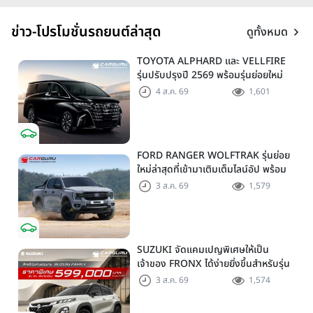
ข่าว-โปรโมชั่นรถยนต์ล่าสุด
ดูทั้งหมด
TOYOTA ALPHARD และ VELLFIRE
รุ่นปรับปรุงปี 2569 พร้อมรุ่นย่อยใหม่
HEV SMART ราคาเริ่มต้น 3.59 ลบ.
4 ส.ค. 69
1,601
FORD RANGER WOLFTRAK รุ่นย่อย
ใหม่ล่าสุดที่เข้ามาเติมเต็มไลน์อัป พร้อม
ตอบโจทย์ทุกการผจญภัยด้วยสมรรถนะ
3 ส.ค. 69
1,579
พร้อมลุย ด้วยราคาพิเศษเริ่มต้นที่ 9.49
แสนบาท
SUZUKI จัดแคมเปญพิเศษให้เป็น
เจ้าของ FRONX ได้ง่ายยิ่งขึ้นสำหรับรุ่น
GL ราคาพิเศษเริ่มต้น 5.99 แสนบาท
3 ส.ค. 69
1,574
จำนวน 200 คัน พร้อมข้อเสนอสุดคุ้ม