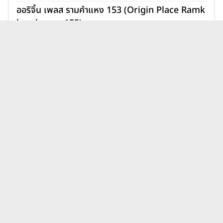
ออริจิ้น เพลส รามคำแหง 153 (Origin Place Ramk
hamhaeng 153)
1,890,000 บาท
เพิ่มเพื่อเปรียบเทียบ
บทความคอนโดแสนสิริ ซัมเมอร์
ดูทั้งหมด
ล่าสุด
นิติบุคคลคอนโดมีหน้าที่อะไร?
เบื้องหลังการอยู่อาศัยที่ราบรื่น