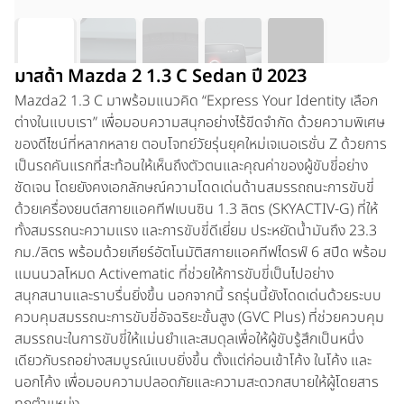
มาสด้า Mazda 2 1.3 C Sedan ปี 2023
Mazda2 1.3 C
มาพร้อมแนวคิด “Express Your Identity เลือก
ต่างในแบบเรา” เพื่อมอบความสนุกอย่างไร้ขีดจำกัด ด้วยความพิเศษ
ของดีไซน์ที่หลากหลาย ตอบโจทย์วัยรุ่นยุคใหม่เจเนอเรชั่น Z ด้วยการ
เป็นรถคันแรกที่สะท้อนให้เห็นถึงตัวตนและคุณค่าของผู้ขับขี่อย่าง
ชัดเจน โดยยังคงเอกลักษณ์ความโดดเด่นด้านสมรรถถนะการขับขี่
ด้วยเครื่องยนต์สกายแอคทีฟเบนซิน 1.3 ลิตร (SKYACTIV-G) ที่ให้
ทั้งสมรรถนะความแรง และการขับขี่ดีเยี่ยม ประหยัดน้ำมันถึง 23.3
กม./ลิตร พร้อมด้วยเกียร์อัตโนมัติสกายแอคทีฟไดรฟ์ 6 สปีด พร้อม
แมนนวลโหมด Activematic ที่ช่วยให้การขับขี่เป็นไปอย่าง
สนุกสนานและราบรื่นยิ่งขึ้น นอกจากนี้ รถรุ่นนี้ยังโดดเด่นด้วยระบบ
ควบคุมสมรรถนะการขับขี่อัจฉริยะขั้นสูง (GVC Plus) ที่ช่วยควบคุม
สมรรถนะในการขับขี่ให้แม่นยําและสมดุลเพื่อให้ผู้ขับรู้สึกเป็นหนึ่ง
เดียวกับรถอย่างสมบูรณ์แบบยิ่งขึ้น ตั้งแต่ก่อนเข้าโค้ง ในโค้ง และ
นอกโค้ง เพื่อมอบความปลอดภัยและความสะดวกสบายให้ผู้โดยสาร
ทุกตำแหน่ง