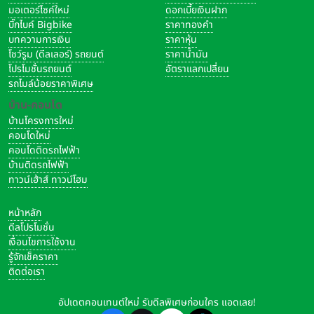
มอเตอร์ไซค์ใหม่
ดอกเบี้ยเงินฝาก
บิ๊กไบค์ Bigbike
ราคาทองคำ
บทความการเงิน
ราคาหุ้น
โชว์รูม (ดีลเลอร์) รถยนต์
ราคาน้ำมัน
โปรโมชั่นรถยนต์
อัตราแลกเปลี่ยน
รถไมล์น้อยราคาพิเศษ
บ้าน-คอนโด
บ้านโครงการใหม่
คอนโดใหม่
คอนโดติดรถไฟฟ้า
บ้านติดรถไฟฟ้า
ทาวน์เฮ้าส์ ทาวน์โฮม
หน้าหลัก
ดีลโปรโมชั่น
เงื่อนไขการใช้งาน
รู้จักเช็คราคา
ติดต่อเรา
อัปเดตคอนเทนต์ใหม่ รับดีลพิเศษก่อนใคร แอดเลย!