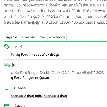
ชูความแข็งแกร่งของตัวถังและช่วงล่าง ผสานเทคโนโลยีทันสมัย และร
สมรรถนะที่ทรงพลังและเปี่ยมประสิทธิภาพ เกียร์อัตโนมัติ 6 สปีด เพิ่ม
งานสำเร็จได้ง่ายขึ้น รุ่น XLS มีให้เลือกทั้งแบบ 4 ประตู และแบบตอนครึ่ง
6 สปีด ให้พละกำลังสูงสุด 170 แรงม้า แรงบิด 405 นิวตันเมตร พร
ข้อมูลทั่วไป
สเปคละเอียด
ดีไซน์
ความปลอดภัย
แบรนด์
Ford
ดู Ford ทุกรุ่นย่อย
ค้นหาโชว์รูม
รุ่น
ฟอร์ด Ford Ranger Double Cab XLS 2.0L Turbo HR 6AT ปี 2023
ดู Ford Ranger ทุกรุ่นย่อย
ประเภทรถ
รถกระบะ 2 ประตู (แค็บ)
,
รถกระบะ 4 ประตู
ปีที่เปิดตัว