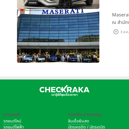
Maserat
ณ สำนักง
3 ส.ค
ยานยนต์
การเงิน-การลงทุน
รถยนต์ใหม่
สินเชื่อเงินสด
รถยนต์ไฟฟ้า
บัตรเครดิต / บัตรเดบิต