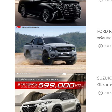
FORD RAN
พร้อมตอ
ต้นที่ 9
3 ส.ค
SUZUKI จ
GL ราคาพ
3 ส.ค