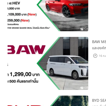
BAW M8 F
และองค์ก
16 ก.
BYD SEA