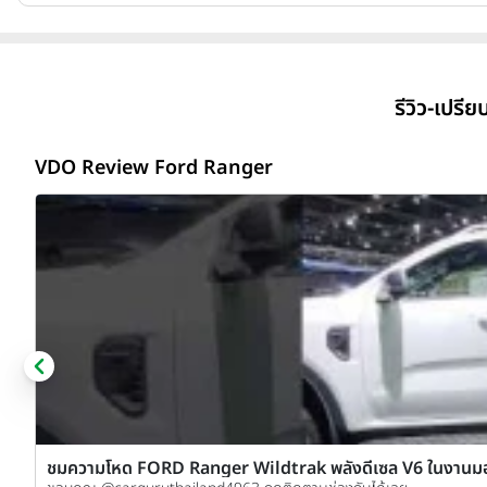
รีวิว-เปรี
VDO Review Ford Ranger
ชมความโหด FORD Ranger Wildtrak พลังดีเซล V6 ในงานมอเ