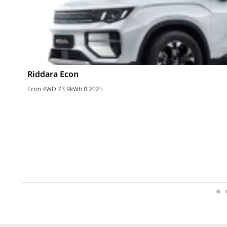
Riddara Econ
าท
Econ 4WD 73.9kWh ปี 2025