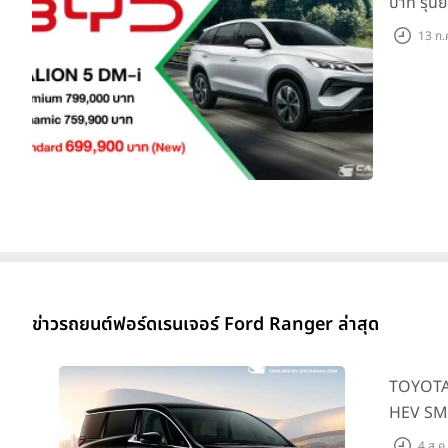
บาท รุ่น
แสนคัน
13 ก.
ข่าวรถยนต์ฟอร์ดเรนเจอร์ Ford Ranger ล่าสุด
TOYOTA A
HEV SMAR
4 ส.ค