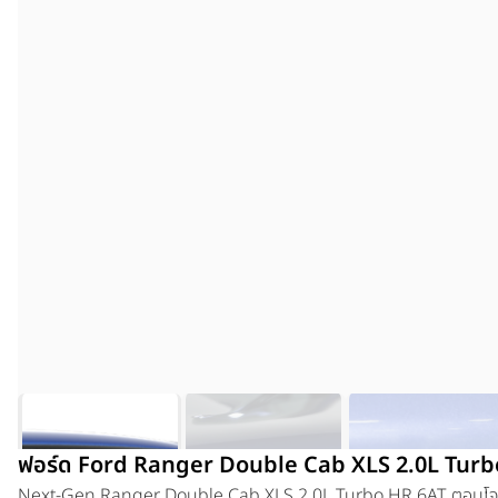
ฟอร์ด Ford Ranger Double Cab XLS 2.0L Turbo
Next-Gen Ranger Double Cab XLS 2.0L Turbo HR 6AT
ตอบโจท