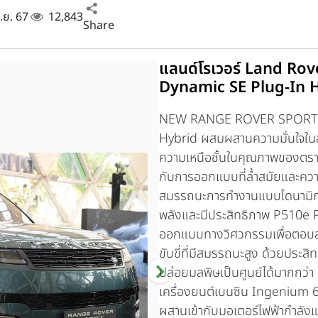
ิ.ย. 67
12,843
Share
แลนด์โรเวอร์ Land Ro
Dynamic SE Plug-In H
NEW RANGE ROVER SPOR
Hybrid
ผสมผสานความมั่นใจในส
ความเหนือชั้นในคุณภาพของตรา
กับการออกแบบที่ล้ำสมัยและความ
สมรรถนะการทำงานแบบไดนามิกขั้
พลังและมีประสิทธิภาพ P510e P
ออกแบบทางวิศวกรรมเพื่อตอบสน
ขับขี่ที่มีสมรรถนะสูง ด้วยประส
ปล่อยมลพิษเป็นศูนย์ได้มากกว่า
เครื่องยนต์เบนซิน Ingenium 
ผสานเข้ากับมอเตอร์ไฟฟ้ากำลั