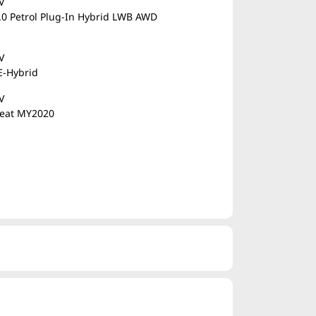
V
.0 Petrol Plug-In Hybrid LWB AWD
V
E-Hybrid
V
leat MY2020