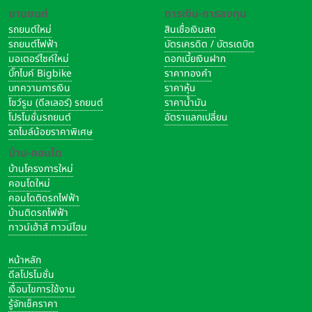
ยานยนต์
การเงิน-การลงทุน
รถยนต์ใหม่
สินเชื่อเงินสด
รถยนต์ไฟฟ้า
บัตรเครดิต / บัตรเดบิต
มอเตอร์ไซค์ใหม่
ดอกเบี้ยเงินฝาก
บิ๊กไบค์ Bigbike
ราคาทองคำ
บทความการเงิน
ราคาหุ้น
โชว์รูม (ดีลเลอร์) รถยนต์
ราคาน้ำมัน
โปรโมชั่นรถยนต์
อัตราแลกเปลี่ยน
รถไมล์น้อยราคาพิเศษ
บ้าน-คอนโด
บ้านโครงการใหม่
คอนโดใหม่
คอนโดติดรถไฟฟ้า
บ้านติดรถไฟฟ้า
ทาวน์เฮ้าส์ ทาวน์โฮม
หน้าหลัก
ดีลโปรโมชั่น
เงื่อนไขการใช้งาน
รู้จักเช็คราคา