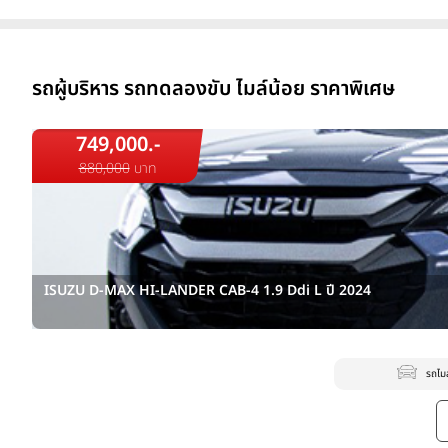
รถผู้บริหาร รถทดลองขับ ไมล์น้อย ราคาพิเศษ
749,000.-
880,000
บาท
ISUZU D-MAX HI-LANDER CAB-4 1.9 Ddi L ปี 2024
รถไม