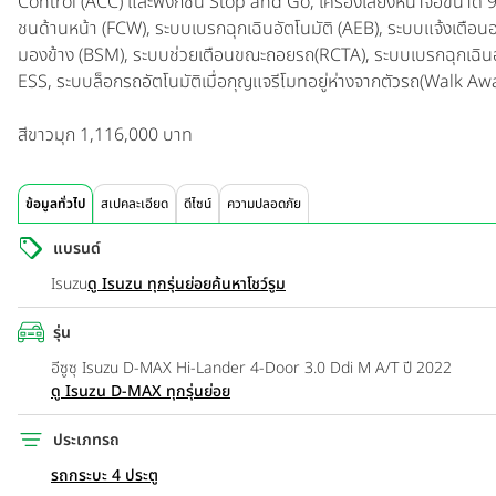
Control (ACC) และฟังก์ชัน Stop and Go, เครื่องเสียงหน้าจอขนา
ชนด้านหน้า (FCW), ระบบเบรกฉุกเฉินอัตโนมัติ (AEB), ระบบแจ้งเตือน
มองข้าง (BSM), ระบบช่วยเตือนขณะถอยรถ(RCTA), ระบบเบรกฉุกเฉินอัต
ESS, ระบบล็อกรถอัตโนมัติเมื่อกุญแจรีโมทอยู่ห่างจากตัวรถ(Walk 
สีขาวมุก 1,116,000 บาท
ข้อมูลทั่วไป
สเปคละเอียด
ดีไซน์
ความปลอดภัย
แบรนด์
Isuzu
ดู Isuzu ทุกรุ่นย่อย
ค้นหาโชว์รูม
รุ่น
อีซูซุ Isuzu D-MAX Hi-Lander 4-Door 3.0 Ddi M A/T ปี 2022
ดู Isuzu D-MAX ทุกรุ่นย่อย
ประเภทรถ
รถกระบะ 4 ประตู