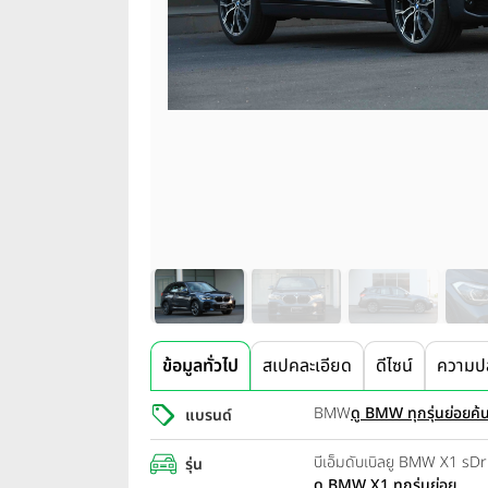
ข้อมูลทั่วไป
สเปคละเอียด
ดีไซน์
ความป
BMW
ดู BMW ทุกรุ่นย่อย
ค้
แบรนด์
บีเอ็มดับเบิลยู BMW X1 s
รุ่น
ดู BMW X1 ทุกรุ่นย่อย