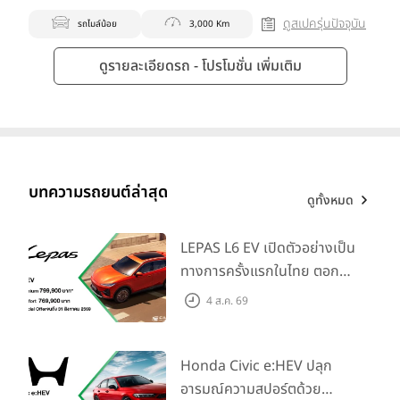
ดูสเปครุ่นปัจจุบัน
รถไมล์น้อย
3,000 Km
ดูรายละเอียดรถ - โปรโมชั่น เพิ่มเติม
บทความรถยนต์ล่าสุด
ดูทั้งหมด
LEPAS L6 EV เปิดตัวอย่างเป็น
ทางการครั้งแรกในไทย ตอกย้ำ
วิสัยทัศน์ “Drive Your
4 ส.ค. 69
Elegance” มาพร้อม 2 รุ่นย่อย
ในราคาเริ่มต้นที่ 769,000 บาท
Honda Civic e:HEV ปลุก
อารมณ์ความสปอร์ตด้วย