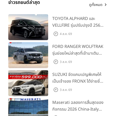
ข่าวรถยนต์ล่าสุด
ดูทั้งหมด
TOYOTA ALPHARD และ
VELLFIRE รุ่นปรับปรุงปี 2569
พร้อมรุ่นย่อยใหม่ HEV
4 ส.ค. 69
SMART ราคาเริ่มต้น 3.59 ลบ.
FORD RANGER WOLFTRAK
รุ่นย่อยใหม่ล่าสุดที่เข้ามาเติม
เต็มไลน์อัป พร้อมตอบโจทย์ทุก
3 ส.ค. 69
การผจญภัยด้วยสมรรถนะ
พร้อมลุย ด้วยราคาพิเศษเริ่ม
SUZUKI จัดแคมเปญพิเศษให้
ต้นที่ 9.49 แสนบาท
เป็นเจ้าของ FRONX ได้ง่ายยิ่ง
ขึ้นสำหรับรุ่น GL ราคาพิเศษ
3 ส.ค. 69
เริ่มต้น 5.99 แสนบาท จำนวน
200 คัน พร้อมข้อเสนอสุดคุ้ม
Maserati ฉลองการสิ้นสุดของ
กิจกรรม 2026 China-Italy