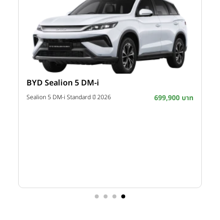
BYD Sealion 5 DM-i
าท
Sealion 5 DM-i Standard ปี 2026
699,900 บาท