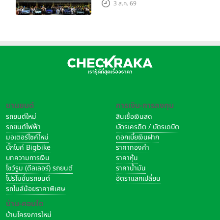
Grand Tour ณ สำนักงาน
3 ส.ค. 69
ใหญ่ เมืองโมเดนา ประเทศ
อิตาลี
ยานยนต์
การเงิน-การลงทุน
รถยนต์ใหม่
สินเชื่อเงินสด
รถยนต์ไฟฟ้า
บัตรเครดิต / บัตรเดบิต
มอเตอร์ไซค์ใหม่
ดอกเบี้ยเงินฝาก
บิ๊กไบค์ Bigbike
ราคาทองคำ
บทความการเงิน
ราคาหุ้น
โชว์รูม (ดีลเลอร์) รถยนต์
ราคาน้ำมัน
โปรโมชั่นรถยนต์
อัตราแลกเปลี่ยน
รถไมล์น้อยราคาพิเศษ
บ้าน-คอนโด
บ้านโครงการใหม่