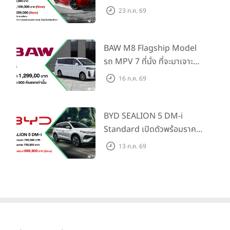
Honda S+ Shift ครั้งแรกใน
23 ก.ค. 69
ไทย! พร้อมเพิ่ม Blind Spot
Information และ Cross
Traffic Monitor เพียงจอง
BAW M8 Flagship Model
ภายใน 31 ก.ค. 2569 รับบัตร
รถ MPV 7 ที่นั่ง ที่จะมาเจาะ
น้ำมันมูลค่า 10,000 บาท
ตลาดครอบครัวและองค์กรยุค
16 ก.ค. 69
ใหม่ เปิดราคาที่ 1.299 ลบ.
(สิทธิพิเศษสำหรับ 500 คัน
แรก)
BYD SEALION 5 DM-i
Standard เปิดตัวพร้อมราคา
คาดการณ์ 699,900 บาท รุ่น
13 ก.ค. 69
ย่อยล่าสุดที่มีระยะขับขี่รวม
1,180 กม. พร้อมฉลองยอดส่ง
มอบ 1.3 แสนคัน