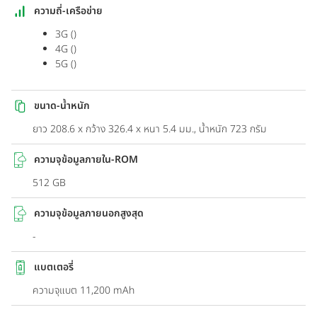
ใหญ่ขึ้น ซึ่งออกแบบมาเพื่อให้ระบายความร้อนได้อย่างมี
ความถี่-เครือข่าย
ประสิทธิภาพมากยิ่งขึ้นเมื่อคุณเล่นเกมหรือดูวิดีโอแบบต่อเป็น
3G ()
เวลานาน
4G ()
ความทนทานที่ไม่มีใครเทียบได้
5G ()
กรอบ Armor Aluminum ที่ได้รับการปรับปรุงให้มีความ
ทนทานมากกว่าที่เคย ช่วยปกป้องจากกาการตกหล่น
แบตเตอรี่สูงขึ้น เกมส์เยอะขึ้น วิดีโอมากขึ้น
ขนาด-น้ำหนัก
ใช้งานแบตเตอรี่ได้อย่างเต็มที่ เล่นเกมได้นานหลายชั่วโมง ดู
ยาว 208.6 x กว้าง 326.4 x หนา 5.4 มม., น้ำหนัก 723 กรัม
รายการโปรดของคุณแบบต่อเนื่อง จากนั้นชาร์จด้วย Super
Fast Charge จนเต็ม 100%
ความจุข้อมูลภายใน-ROM
เปิด AI ด้วยการแตะเพียงครั้งเดียว
512 GB
กดปุ่ม Galaxy AI เพื่อปล่อยให้ Galaxy AI ช่วยค้นหาสิ่งที่คุณ
ต้องการ ตอนนี้แป้นพิมพ์ของคุณมีไฮคีย์อันน่าทึ่งแล้ว
ความจุข้อมูลภายนอกสูงสุด
-
แบตเตอรี่
ความจุแบต 11,200 mAh