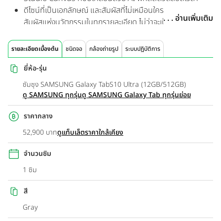
ดีไซน์ที่เป็นเอกลักษณ์ และสัมผัสที่ไม่เหมือนใคร
. . . อ่านเพิ่มเติม
สัมผัสแห่งนวัตกรรมในทุกรายละเอียด ไม่ว่าจะเป็นดีไซน์ใหม่
หมดทั้งบนปากกา S Pen, พื้นที่ชาร์จ และการตกแต่งกล้อง และ
แต่ละอย่างมีความรู้สึกน่าอัศจรรย์ใจเมื่อสัมผัส
รายละเอียดเบื้องต้น
ชนิดจอ
กล้องถ่ายรูป
ระบบปฏิบัติการ
หน้าจอแสดงผลขนาดใหญ่
ยี่ห้อ-รุ่น
ดื่มด่ำกับสีสันที่ล้ำลึกและสีดำแท้จริงมากยิ่งขึ้น ซึ่งปรับให้เหมาะ
สมสำหรับจอแสดงผล Dynamic AMOLED 2X เพลิดเพลินไป
ซัมซุง SAMSUNG Galaxy TabS10 Ultra (12GB/512GB)
กับประสบการณ์การรับชมภาพยนตร์ด้วยความละเอียดที่เหนือ
ดู SAMSUNG ทุกรุ่น
ดู SAMSUNG Galaxy Tab ทุกรุ่นย่อย
ชั้นและการโต้ตอบที่ราบรื่นขั้นสุดบนจอแสดงผลที่หลายคน
ยอมรับว่าเป็นหน้าจอที่ดีที่สุด
ราคากลาง
แสงสะท้อนที่น้อยลง
52,900 บาท
ดูแท็บเล็ตราคาใกล้เคียง
ลดแสงสะท้อนลงและปรับปรุงความสามารถในการมองเห็นให้ดี
ยิ่งขึ้นด้วยเทคโนโลยีป้องกันแสงสะท้อนและ Vision Booster
จำนวนซิม
อันทรงพลัง
1 ซิม
ตัวช่วยเรื่องระบายความร้อน เกมหนักแค่ไหน ก็เอาอยู่
เพิ่มความตื่นเต้นด้วยหน่วยประมวลผลอันทรงพลังและรวดเร็ว
สี
เป็นพิเศษ เมื่อเกิดความร้อนเพิ่มขึ้นจากการใช้งาน ระบบจะคอย
Gray
ระบายความร้อนให้ด้วยระบบทำความเย็น Vapor Chamber ที่