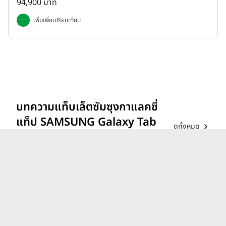
94,900 บาท
เพิ่มเพื่อเปรียบเทียบ
บทความแท็บเล็ตซัมซุงกาแลคซี่
แท็ป SAMSUNG Galaxy Tab
ดูทั้งหมด
ล่าสุด
ชี้เป้า 5 แท็บเล็ตสเปกคุ้ม น่าใช้
เรียน ในช่วง 10,000 บาท
ต้อนรับเปิดเทอม 2024
4 มิ.ย. 67