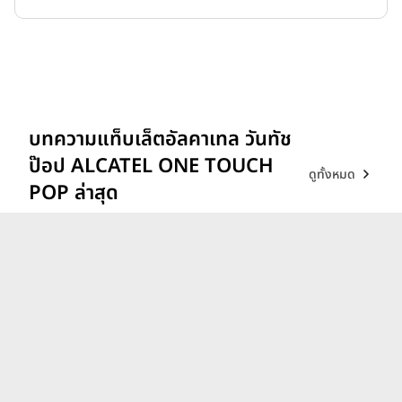
บทความแท็บเล็ตอัลคาเทล วันทัช
ป๊อป ALCATEL ONE TOUCH
ดูทั้งหมด
POP ล่าสุด
ชี้เป้า 5 แท็บเล็ตสเปกคุ้ม น่าใช้
เรียน ในช่วง 10,000 บาท
ต้อนรับเปิดเทอม 2024
4 มิ.ย. 67
รวมแท็บเล็ตเปิดตัวใหม่และ
เตรียมเปิดตัว ประจำปี 2024