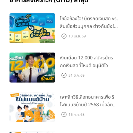
อาคารสงเคราะห์ (GHB) ล่าสุด
ไขข้อข้องใจ! บัตรกดเงินสด vs.
สินเชื่อส่วนบุคคล ต่างกันยังไง
เลือกแบบไหนให้ตอบโจทย์?
10 เม.ย. 69
เงินเดือน 12,000 สมัครบัตร
กดเงินสดที่ไหนดี อนุมัติไว
31 มี.ค. 69
เจาะลึกวิธีเลือกธนาคารเพื่อ รี
ไฟแนนซ์บ้านปี 2568 เมื่ออัตรา
ดอกเบี้ยต่ำไม่ใช่คำตอบเดียว
15 ก.ค. 68