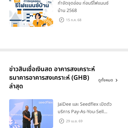
กำจัดจุดอ่อน ก่อนรีไฟแนนซ์
บ้าน 2568
15 ก.ค. 68
ข่าวสินเชื่อเงินสด อาคารสงเคราะห์
ธนาคารอาคารสงเคราะห์ (GHB)
ดูทั้งหมด
ล่าสุด
JaiDee และ Seedflex เปิดตัว
บริการ Pay-As-You-Sell
Advance ในไทย พร้อมยก
29 เม.ย. 69
ระดับการเข้าถึงเงินทุนสำหรับผู้