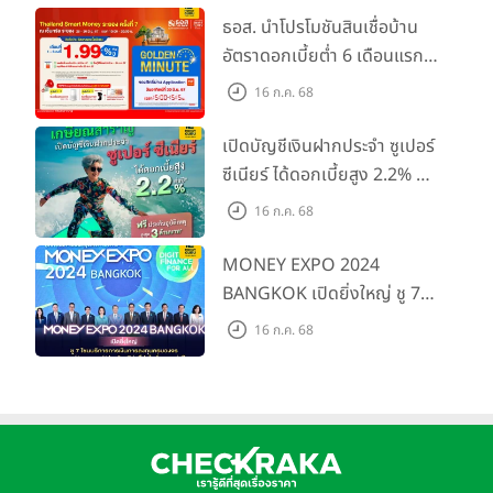
ประกอบการ SME ไทย
ธอส. นำโปรโมชันสินเชื่อบ้าน
อัตราดอกเบี้ยต่ำ 6 เดือนแรก
เพียง 1.99% ต่อปี ร่วมงาน
16 ก.ค. 68
"Thailand Smart Money
ระยอง ครั้งที่ 7" ระหว่างวันที่
เปิดบัญชีเงินฝากประจำ ซูเปอร์
28 - 30 มิ.ย. 2567
ซีเนียร์ ได้ดอกเบี้ยสูง 2.2% ต่อ
ปี ฟรีประกันอุบัติเหตุ สูงสุด 3
16 ก.ค. 68
ล้านบาท*
MONEY EXPO 2024
BANGKOK เปิดยิ่งใหญ่ ชู 7
โซนบริการการเงินการลงทุน
16 ก.ค. 68
ครบวงจร แบงก์ นอนแบงก์
ประกัน เสิร์ฟโปรโมชั่นแรงแห่ง
ปี