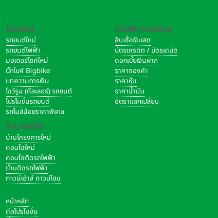
ยานยนต์
การเงิน-การลงทุน
รถยนต์ใหม่
สินเชื่อเงินสด
รถยนต์ไฟฟ้า
บัตรเครดิต / บัตรเดบิต
มอเตอร์ไซค์ใหม่
ดอกเบี้ยเงินฝาก
บิ๊กไบค์ Bigbike
ราคาทองคำ
บทความการเงิน
ราคาหุ้น
โชว์รูม (ดีลเลอร์) รถยนต์
ราคาน้ำมัน
โปรโมชั่นรถยนต์
อัตราแลกเปลี่ยน
รถไมล์น้อยราคาพิเศษ
บ้าน-คอนโด
บ้านโครงการใหม่
คอนโดใหม่
คอนโดติดรถไฟฟ้า
บ้านติดรถไฟฟ้า
ทาวน์เฮ้าส์ ทาวน์โฮม
หน้าหลัก
ดีลโปรโมชั่น