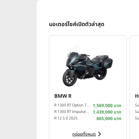
มอเตอร์ไซค์เปิดตัวล่าสุด
อ่านบทความที่เกี่ยวข้อง
BMW R
H
Honda เปิดตัวไลน์อัปจักรยานย
R 1300 RT Option 719 Camargue ปี 2025
1,569,000 บาท
แรงสุดเร้าใจใน Motor Show 
R 1300 RT Impulse ปี 2025
1,439,000 บาท
Su
R 12 S ปี 2025
865,000 บาท
ฮอนด้า FORZA 750 ที่สุดพรีเมี
ดูย่อยทั้งหมด
จุดเด่นที่น่าสนใจของ Honda Forz