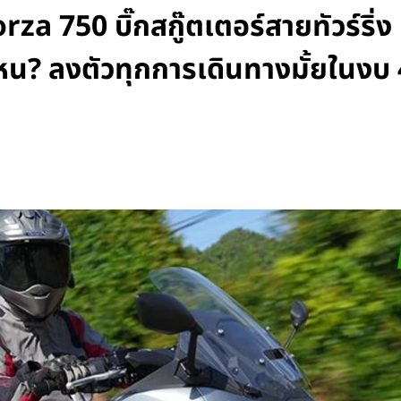
za 750 บิ๊กสกู๊ตเตอร์สายทัวร์ริ
่ไหน? ลงตัวทุกการเดินทางมั้ยใน