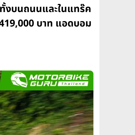
่ง ทั้งบนถนนและในแทร๊ค
งบ 419,000 บาท แอดบอม