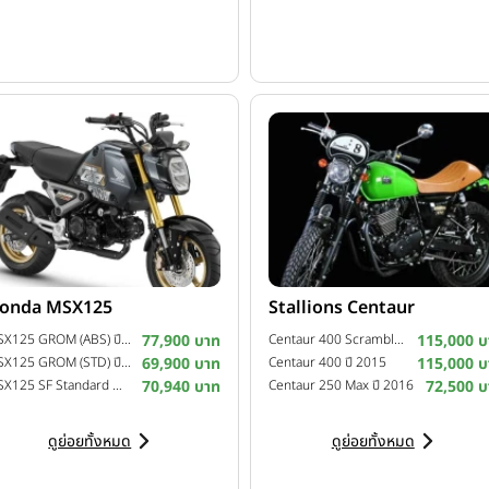
ขนาด 745 ซีซี. OHC 4 วาล์ว 2 สูบเรียง
ransmission) เปลี่ยนเกียร์สมูทไม่ต้องกำคลัตช์
0 กม./ชม. ทำได้ “เนียนและรวดเร็ว” ทั้งยังทำความเร็วสูงสุดในการทดสอบ
ยเหลือเช่น Traction Control และ ABS
onda MSX125
Stallions Centaur
ง ๆ ได้เองตามใจ
MSX125 GROM (ABS) ปี 2022
77,900 บาท
Centaur 400 Scrambler ปี 2016
115,000 บ
MSX125 GROM (STD) ปี 2022
69,900 บาท
Centaur 400 ปี 2015
115,000 บ
รื่องสูง
MSX125 SF Standard MY20 ปี 2020
70,940 บาท
Centaur 250 Max ปี 2016
72,500 บ
ดูย่อยทั้งหมด
ดูย่อยทั้งหมด