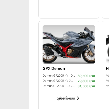
เครื่องยนต์และสมรรถนะ
เหนือชั้นด้วยเครื่องยนต์ 2 สูบ 
ระบบเกียร์ DCT (Dual Clutch T
อัตราเร่งดีเยี่ยม ตั้งแต่ 0-15
โหมดการขับขี่ มี 4 โหมด
Standard สำหรับใช้งานทั่วไป
Rain ปรับการทำงานของระบบช่ว
GPX Demon
H
User เป็นโหมดที่ตั้งค่าระบบต่า
Demon GR200R 4V - Da Corsa 2 ปี 2022
89,500 บาท
Demon GR200R 4V ปี 2021
79,800 บาท
Sport คันเร่งตอบสนองไว รอบเค
Demon GR200R - Da Corsa ปี 2020
81,500 บาท
ประสบการณ์ขับขี่บนถนนจริง
ดูย่อยทั้งหมด