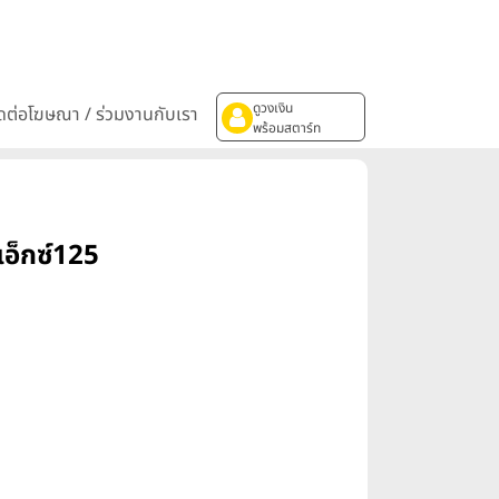
ดูวงเงิน
ิดต่อโฆษณา / ร่วมงานกับเรา
พร้อมสตาร์ท
อ็กซ์125