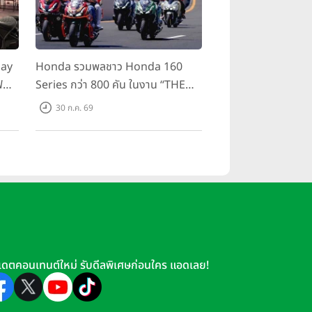
day
Honda รวมพลชาว Honda 160
ฟ
Series กว่า 800 คัน ในงาน “THE
ขี่
ONE-SIXTI-ER ตัวจริง 160 RIDE
30 ก.ค. 69
FUN FEST 2026”
เดตคอนเทนต์ใหม่ รับดีลพิเศษก่อนใคร แอดเลย!