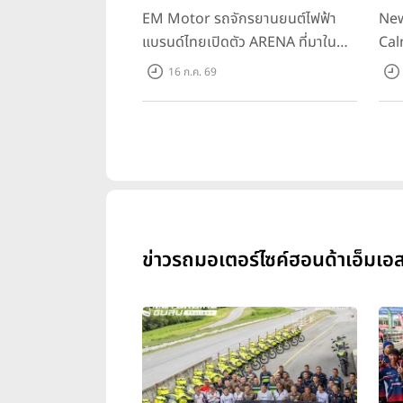
EM Motor รถจักรยานยนต์ไฟฟ้า
New
แบรนด์ไทยเปิดตัว ARENA ที่มาใน
Cal
ราคาพิเศษ 55,500 บาท สำหรับลูกค้า
ควา
16 ก.ค. 69
ที่ออกรถถึง 30 ก.ย. และลูกค้า 555
ราค
คันแรกรับฟรี Adapter Type2 ฟรี
Hou
ข่าวรถมอเตอร์ไซค์ฮอนด้าเอ็มเ