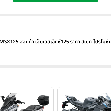
 MSX125 ฮอนด้า เอ็มเอสเอ็กซ์125 ราคา-สเปค-โปรโมชั่