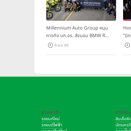
Millennium Auto Group หนุน
Hon
ภารกิจ บก.จร. ส่งมอบ BMW R
“มิ
1300 GS และ F 900 GS Adventure
สนาม
4 ส.ค. 69
รวม 28 คัน พร้อม ยกระดับทักษะการ
BRI
ขับขี่ เสริมศักยภาพตำรวจจราจร
ยานยนต์
การเงิน
รถยนต์ใหม่
สินเชื่อเ
รถยนต์ไฟฟ้า
บัตรเครด