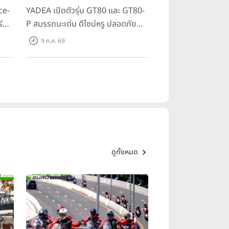
ce-
YADEA เปิดตัวรุ่น GT80 และ GT80-
์
P สมรรถนะเด่น ดีไซน์หรู ปลอดภัย
 ใน
ราคาเข้าถึงง่าย จดทะเบียนได้ มี 3 สี
9 ก.ค. 69
ให้เลือก ราคาเริ่มต้นที่ 57,900 บาท
ดูทั้งหมด