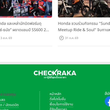
da และเหล่านักบิดฟอร์มดุ
Honda ชวนร่วมกิจกรรม "Sun
กซ์-ธนัช” ผงาดแชมป์ SS600 2
Meetup Ride & Soul" จิบกาแ
ติด “ข้าวกล้อง” คว้าที่ 2 ศึก
พูดคุย แลกเปลี่ยนเรื่องราว และขับ
3 ส.ค. 69
31 ก.ค. 69
C Superbike สนาม 2
ไปด้วยกัน 16 ส.ค. นี้
อัป
-การลงทุน
หน้าหลัก
ดีลโปรโมชั่น
งินสด
เงื่อนไขการใช้งาน
ิต / บัตรเดบิต
รู้จักเช็คราคา