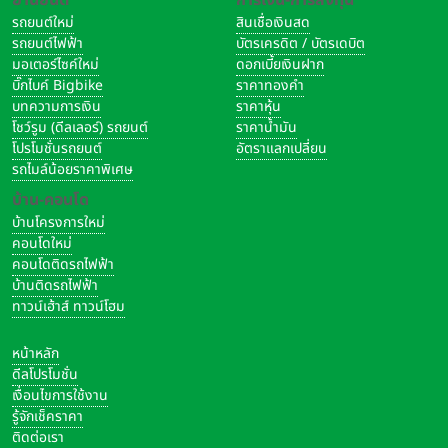
ยานยนต์
การเงิน-การลงทุน
รถยนต์ใหม่
สินเชื่อเงินสด
รถยนต์ไฟฟ้า
บัตรเครดิต / บัตรเดบิต
มอเตอร์ไซค์ใหม่
ดอกเบี้ยเงินฝาก
บิ๊กไบค์ Bigbike
ราคาทองคำ
บทความการเงิน
ราคาหุ้น
โชว์รูม (ดีลเลอร์) รถยนต์
ราคาน้ำมัน
โปรโมชั่นรถยนต์
อัตราแลกเปลี่ยน
รถไมล์น้อยราคาพิเศษ
บ้าน-คอนโด
บ้านโครงการใหม่
คอนโดใหม่
คอนโดติดรถไฟฟ้า
บ้านติดรถไฟฟ้า
ทาวน์เฮ้าส์ ทาวน์โฮม
หน้าหลัก
ดีลโปรโมชั่น
เงื่อนไขการใช้งาน
รู้จักเช็คราคา
ติดต่อเรา