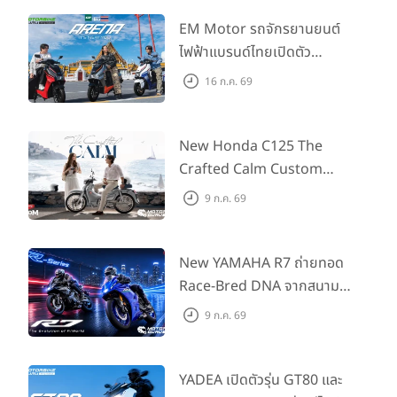
EM Motor รถจักรยานยนต์
ไฟฟ้าแบรนด์ไทยเปิดตัว
ARENA ที่มาในราคาพิเศษ
16 ก.ค. 69
55,500 บาท สำหรับลูกค้าที่
ออกรถถึง 30 ก.ย. และลูกค้า
555 คันแรกรับฟรี Adapter
New Honda C125 The
Type2 ฟรี
Crafted Calm Custom
Edition ถ่ายทอดความคลาสสิ
9 ก.ค. 69
กด้วยคู่สีพิเศษ มากับราคา
แนะนำ 99,600 บาท ที่ CUB
House Flagship Store ทั่ว
New YAMAHA R7 ถ่ายทอด
ประเทศ
Race-Bred DNA จากสนาม
แข่งสู่ซูเปอร์สปอร์ตคลาสกลาง
9 ก.ค. 69
ที่เข้าถึงได้จริง ในราคาเริ่มต้นที่
345,000 บาท
YADEA เปิดตัวรุ่น GT80 และ