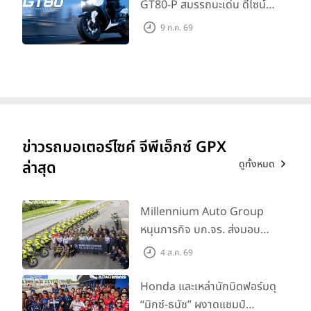
GT80-P สมรรถนะเด่น ดีไซน์หรู
ปลอดภัย ราคาเข้าถึงง่าย จด
9 ก.ค. 69
ทะเบียนได้ มี 3 สีให้เลือก ราคา
เริ่มต้นที่ 57,900 บาท
ข่าวรถมอเตอร์ไซค์ จีพีเอ็กซ์ GPX
ดูทั้งหมด
ล่าสุด
Millennium Auto Group
หนุนภารกิจ บก.จร. ส่งมอบ
BMW R 1300 GS และ F 900
4 ส.ค. 69
GS Adventure รวม 28 คัน
พร้อม ยกระดับทักษะการขับขี่
Honda และเหล่านักบิดฟอร์มดุ
เสริมศักยภาพตำรวจจราจร
“มิกซ์-ธนัช” ผงาดแชมป์