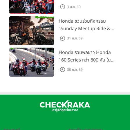
SS600 2 สนามติด “ข้าวกล้อง”
3 ส.ค. 69
คว้าที่ 2 ศึก BRIC Superbike
สนาม 2
Honda ชวนร่วมกิจกรรม
"Sunday Meetup Ride &
Soul" จิบกาแฟ พูดคุย แลก
31 ก.ค. 69
เปลี่ยนเรื่องราว และขับขี่ไปด้วย
กัน 16 ส.ค. นี้
Honda รวมพลชาว Honda
160 Series กว่า 800 คัน ใน
งาน “THE ONE-SIXTI-ER ตัว
30 ก.ค. 69
จริง 160 RIDE FUN FEST
2026”