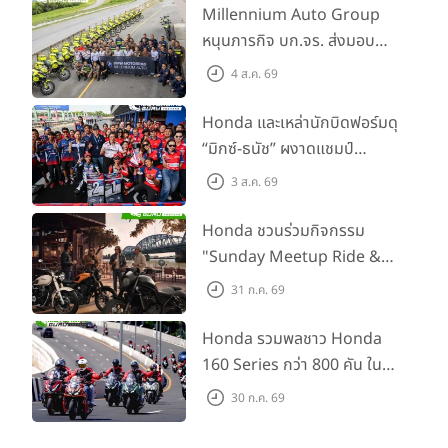
Millennium Auto Group
หนุนภารกิจ บก.จร. ส่งมอบ
BMW R 1300 GS และ F 900
4 ส.ค. 69
GS Adventure รวม 28 คัน
พร้อม ยกระดับทักษะการขับขี่
Honda และเหล่านักบิดฟอร์มดุ
เสริมศักยภาพตำรวจจราจร
“มิกซ์-ธนัช” ผงาดแชมป์
SS600 2 สนามติด “ข้าวกล้อง”
3 ส.ค. 69
คว้าที่ 2 ศึก BRIC Superbike
สนาม 2
Honda ชวนร่วมกิจกรรม
"Sunday Meetup Ride &
Soul" จิบกาแฟ พูดคุย แลก
31 ก.ค. 69
เปลี่ยนเรื่องราว และขับขี่ไปด้วย
กัน 16 ส.ค. นี้
Honda รวมพลชาว Honda
160 Series กว่า 800 คัน ใน
งาน “THE ONE-SIXTI-ER ตัว
30 ก.ค. 69
จริง 160 RIDE FUN FEST
2026”