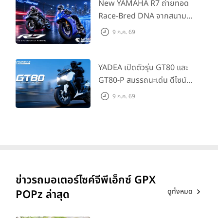
House Flagship Store ทั่ว
New YAMAHA R7 ถ่ายทอด
ประเทศ
Race-Bred DNA จากสนาม
แข่งสู่ซูเปอร์สปอร์ตคลาสกลาง
9 ก.ค. 69
ที่เข้าถึงได้จริง ในราคาเริ่มต้นที่
345,000 บาท
YADEA เปิดตัวรุ่น GT80 และ
GT80-P สมรรถนะเด่น ดีไซน์หรู
ปลอดภัย ราคาเข้าถึงง่าย จด
9 ก.ค. 69
ทะเบียนได้ มี 3 สีให้เลือก ราคา
เริ่มต้นที่ 57,900 บาท
ข่าวรถมอเตอร์ไซค์จีพีเอ็กซ์ GPX
ดูทั้งหมด
POPz ล่าสุด