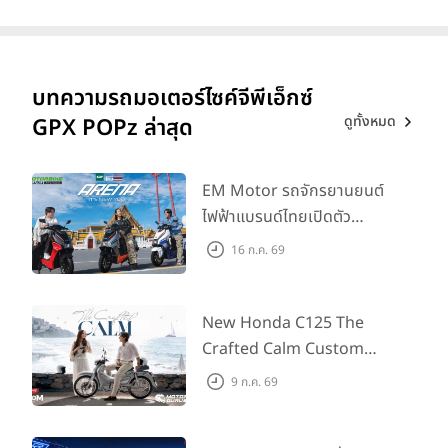
บทความรถมอเตอร์ไซค์จีพีเอ็กซ์
ดูทั้งหมด
GPX POPz ล่าสุด
EM Motor รถจักรยานยนต์
ไฟฟ้าแบรนด์ไทยเปิดตัว
ARENA ที่มาในราคาพิเศษ
16 ก.ค. 69
55,500 บาท สำหรับลูกค้าที่
ออกรถถึง 30 ก.ย. และลูกค้า
555 คันแรกรับฟรี Adapter
New Honda C125 The
Type2 ฟรี
Crafted Calm Custom
Edition ถ่ายทอดความคลาสสิ
9 ก.ค. 69
กด้วยคู่สีพิเศษ มากับราคา
แนะนำ 99,600 บาท ที่ CUB