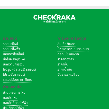
ยานยนต์
การเงิน-การลงทุน
รถยนต์ใหม่
สินเชื่อเงินสด
รถยนต์ไฟฟ้า
บัตรเครดิต / บัตรเดบิต
มอเตอร์ไซค์ใหม่
ดอกเบี้ยเงินฝาก
บิ๊กไบค์ Bigbike
ราคาทองคำ
บทความการเงิน
ราคาหุ้น
โชว์รูม (ดีลเลอร์) รถยนต์
ราคาน้ำมัน
โปรโมชั่นรถยนต์
อัตราแลกเปลี่ยน
รถไมล์น้อยราคาพิเศษ
บ้าน-คอนโด
บ้านโครงการใหม่
คอนโดใหม่
คอนโดติดรถไฟฟ้า
บ้านติดรถไฟฟ้า