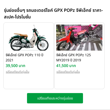
ก์ชั่นเด็ดรอบคัน เริ่มกันที่ระบบไฟส่องสว่าง แบบ FULL LED
LIGHTING SYSTEM พร้อมการออกแบบโคมไฟหน้าและไฟท้ายที่
รุ่นย่อยอื่นๆ รถมอเตอร์ไซค์ GPX POPz จีพีเอ็กซ์ ราคา-
โดดเด่น ล้ำ ทันสมัย ให้แสงสว่าง คมชัด ในดีไซน์ที่เป็นเอกลักษณ์
สเปค-โปรโมชั่น
เฉพาะ GPX POPZ ต่อกันที่เรือนไมล์แบบ SEMI DIGITAL METER
ผสมผสานดีไซน์ที่ตอบโจทย์ไลฟ์สไตล์ กับกลิ่นอายความคลาสสิกได้
อย่างลงตัว
จีพีเอ็กซ์ GPX POPz 110 ปี
จีพีเอ็กซ์ GPX POPz 125
2021
MY2019 ปี 2019
39,500 บาท
41,500 บาท
เปรียบเทียบกับรุ่นอื่น
เปรียบเทียบกับรุ่นอื่น
เปรียบเทียบระหว่างรุ่นย่อย