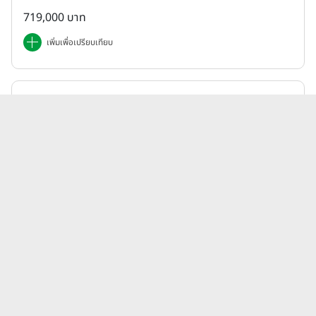
719,000 บาท
เพิ่มเพื่อเปรียบเทียบ
Honda | ADV
ฮอนด้า Honda ADV 350 (Standard) ปี 2025