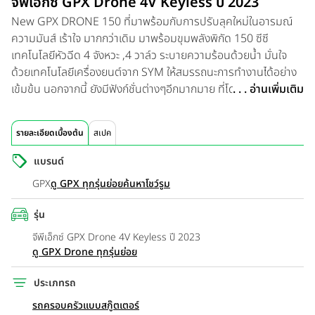
จีพีเอ็กซ์ GPX Drone 4V Keyless ปี 2023
New GPX DRONE 150 ที่มาพร้อมกับการปรับลุคใหม่ในอารมณ์
ความมันส์ เร้าใจ มากกว่าเดิม มาพร้อมขุมพลังพิกัด 150 ซีซี
เทคโนโลยีหัวฉีด 4 จังหวะ ,4 วาล์ว ระบายความร้อนด้วยน้ำ มั่นใจ
ด้วยเทคโนโลยีเครื่องยนต์จาก SYM ให้สมรรถนะการทำงานได้อย่าง
เข้มข้น นอกจากนี้ ยังมีฟังก์ชั่นต่างๆอีกมากมาย ที่โดนใจไม่แพ้กัน ทั้ง
. . . อ่านเพิ่มเติม
ระบบส่องสว่างแบบ Full LED ที่มีไฟหน้าถึง 10 ดวง ส่องสว่าง คม
ชัด ทั้งกลางวันและกลางคืน พร้อมติดตั้งไฟฉุกเฉิน หรือ Hazard
รายละเอียดเบื้องต้น
สเปค
Lights มาให้ ส่วนทางด้านไฟท้ายออกแบบมาให้มีดีไซน์เฉียบคมแบบ
3D Light Bar Tail / Stop light Function แฝงความ สปอร์ตด้วย
แบรนด์
โคมไฟสีสโมค เพิ่มความพรีเมียม และโดดเด่นไม่เหมือนใคร ต่อกันที่
GPX
ดู GPX ทุกรุ่นย่อย
ค้นหาโชว์รูม
เรือนไมล์แบบ FULL DIGITAL LCD METER ที่สามารถปรับตั้งค่า
นาฬิกา หรือ set ทริปการเดินทางได้ และเพิ่มความสะดวกสบายในทุก
รุ่น
การเดินทางกับเบาะนั่งขนาดกว้าง สัมผัสหนานุ่มในดีไซน์สปอร์ต มา
จีพีเอ็กซ์ GPX Drone 4V Keyless ปี 2023
พร้อมพื้นที่เก็บสัมภาระใต้เบาะ ที่สามารถเก็บหมวกกันน็อคแบบเต็ม
ดู GPX Drone ทุกรุ่นย่อย
ใบได้ ทางด้านพื้นที่วางเท้าสำหรับผู้ขับขี่นั้น ออกแบบมาให้สามารถ
ปรับการวางเท้า ได้หลายองศา เพิ่มความสบายของท่านั่งได้มากยิ่ง
ประเภทรถ
ขึ้น เบรกมั่นใจด้วยดิสก์เบรกหน้า ขนาด 260 มิลลิเมตร และ ดิสก์
รถครอบครัวแบบสกู๊ตเตอร์
เบรกหลัง ขนาด 220 มิลลิเมตร ที่มาพร้อมกับระบบ CBS