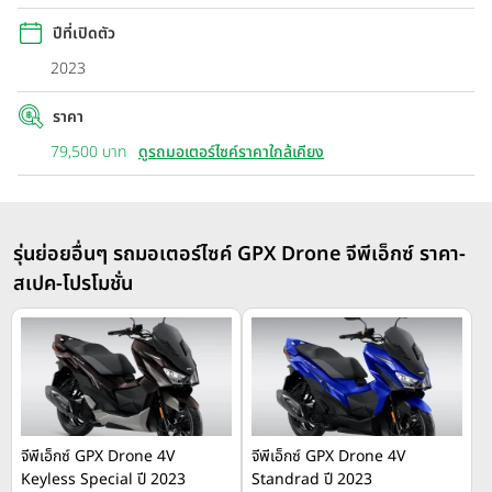
(combined braking system) ช่วยในการกระจายแรงเบรก โช้ก
ปีที่เปิดตัว
หลังสปริงคู่ สามารถปรับพรีโหลดได้ 3 ระดับ นอกจากนี้ ยังมีฟังก์ชั่น
USB CHARGING SOCKET ขนาด 2 แอมป์มาให้ สามารถชาร์จ
2023
โทรศัพท์มือถือได้ทันใจ ให้คุณไม่พลาดการติดต่อในทุกการเดินทาง
ราคา
79,500 บาท
ดูรถมอเตอร์ไซค์ราคาใกล้เคียง
รุ่นย่อยอื่นๆ รถมอเตอร์ไซค์ GPX Drone จีพีเอ็กซ์ ราคา-
สเปค-โปรโมชั่น
จีพีเอ็กซ์ GPX Drone 4V
จีพีเอ็กซ์ GPX Drone 4V
Keyless Special ปี 2023
Standrad ปี 2023