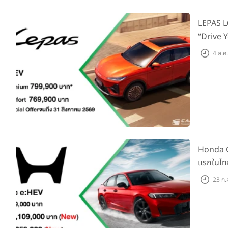
LEPAS L6
“Drive Y
บาท
4 ส.ค
Honda C
แรกในไทย
Monitor 
23 ก.