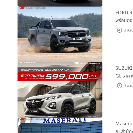
FORD RAN
พร้อมตอ
ต้นที่ 9
3 ส.ค
SUZUKI จ
GL ราคาพ
3 ส.ค
Maserat
ณ สำนักง