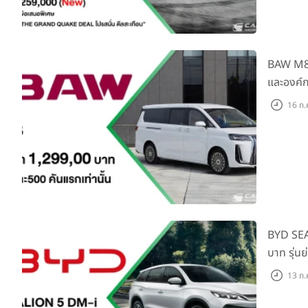
BAW M8 F
และองค์ก
16 ก.
BYD SEA
บาท รุ่น
แสนคัน
13 ก.