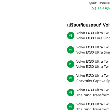
คุณสามารถแนะน
sales@
เปรียบเทียบรถยนต์ Vo
Volvo EX30 Ultra Tw
Volvo EX30 Core Sin
Volvo EX30 Ultra Tw
Volvo EX30 Ultra Si
Volvo EX30 Ultra Tw
Volvo EX30 Ultra Tw
Volvo EX30 Ultra Tw
Chevrolet Captiva Sp
Volvo EX30 Ultra Tw
Thairung Transform
Volvo EX30 Ultra Tw
Thairung Transform