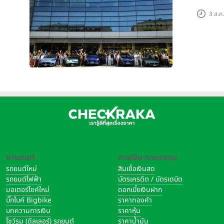
3 ส.ค
ยานยนต์
การเงิน-การลงทุน
รถยนต์ใหม่
สินเชื่อเงินสด
รถยนต์ไฟฟ้า
บัตรเครดิต / บัตรเดบิต
มอเตอร์ไซค์ใหม่
ดอกเบี้ยเงินฝาก
บิ๊กไบค์ Bigbike
ราคาทองคำ
บทความการเงิน
ราคาหุ้น
โชว์รูม (ดีลเลอร์) รถยนต์
ราคาน้ำมัน