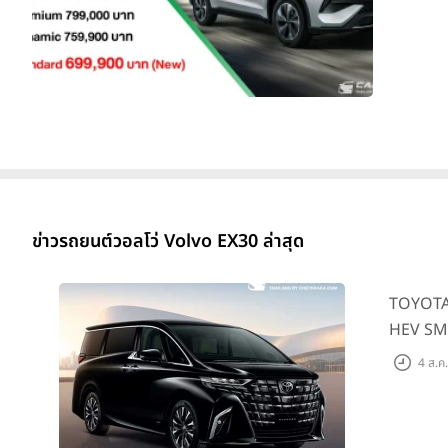
ข่าวรถยนต์วอลโว่ Volvo EX30 ล่าสุด
TOYOTA A
HEV SMAR
4 ส.ค