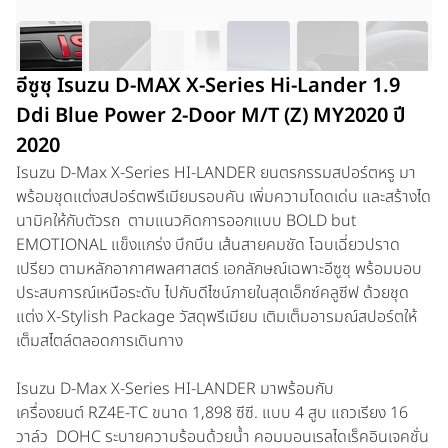
อีซูซุ Isuzu D-MAX X-Series Hi-Lander 1.9
Ddi Blue Power 2-Door M/T (Z) MY2020 ปี
2020
Isuzu D-Max X-Series
HI-LANDER
ยนตรกรรมสปอร์ตหรู มา
พร้อมชุดแต่งสปอร์ตพรีเมียมรอบคัน เพิ่มความโดดเด่น และสร้างได
นามิคให้กับตัวรถ ตามแนวคิดการออกแบบ BOLD but
EMOTIONAL แข็งแกร่ง บึกบึน เส้นสายคมชัด โฉบเฉี่ยวปราด
เปรียว ตามหลักอากาศพลศาสตร์ เอกลักษณ์เฉพาะอีซูซุ พร้อมมอบ
ประสบการณ์เหนือระดับ ไปกับดีไซน์ภายในสุดเอ็กซ์คลูซีฟ ด้วยชุด
แต่ง X-Stylish Package วัสดุพรีเมียม เติมเต็มอารมณ์สปอร์ตให้
เต็มสไตล์ตลอดการเดินทาง
Isuzu D-Max X-Series
HI-LANDER
มาพร้อมกับ
เครื่องยนต์ RZ4E-TC ขนาด 1,898 ซีซี. แบบ 4 สูบ แถวเรียง 16
วาล์ว DOHC ระบายความร้อนด้วยน้ำ คอมมอนเรลไดเร็คอินเจคชั่น