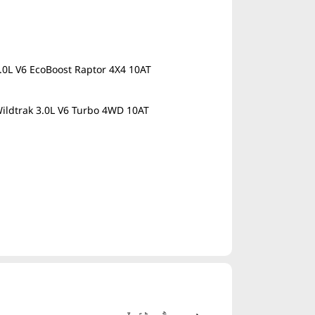
.0L V6 EcoBoost Raptor 4X4 10AT
ildtrak 3.0L V6 Turbo 4WD 10AT