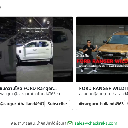
)
ชมความโหด FORD Ranger
FORD RANGER WILDT
Wildtrak พลังดีเซล V6 ในงาน
ขอบคุณ @carguruthailand4963 กด
ล้านห้า.ออปชันเต็มคันแรง
ขอบคุณ @carguruthailand
มอเตอร์โชว์
น้ำมันแค่ 1x กม./ลิตร !
ติดตามช่องกันได้เลย
ติดตามช่องกันได้เลย
@carguruthailand4963
Subscribe
@carguruthailand4963
คุณสามารถแนะนำคลิปมาได้ที่อีเมล
sales@checkraka.com