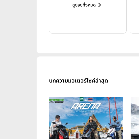
ดูย่อยทั้งหมด
หลังจากการแข่งขันเปิดฤดูกาล ณ ส
บทความมอเตอร์ไซค์ล่าสุด
(Oscar Gutiérrez)
ในการแข่งขันร
นักบิดมากประสบการณ์ชาวอิตาเลียนเ
และ
ดิมัส เอ็กกี ปราตามา (Dima
จักรยานยนต์ทางเรียบยุคใหม่ จาก
Championship พร้อมนำประสบการณ์จ
Racing ส่งให้
อันเดรีย อิอันโนเน
ก้า
แข่งขันในฤดูกาลเปิดตัวได้อย่างชัดเ