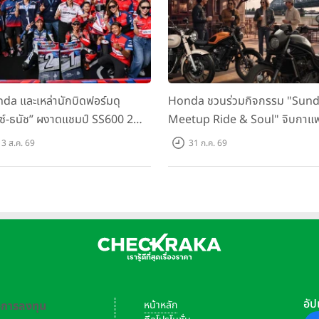
da และเหล่านักบิดฟอร์มดุ
Honda ชวนร่วมกิจกรรม "Sun
กซ์-ธนัช” ผงาดแชมป์ SS600 2
Meetup Ride & Soul" จิบกาแ
ติด “ข้าวกล้อง” คว้าที่ 2 ศึก
พูดคุย แลกเปลี่ยนเรื่องราว และขับ
3 ส.ค. 69
31 ก.ค. 69
C Superbike สนาม 2
ไปด้วยกัน 16 ส.ค. นี้
อัป
-การลงทุน
หน้าหลัก