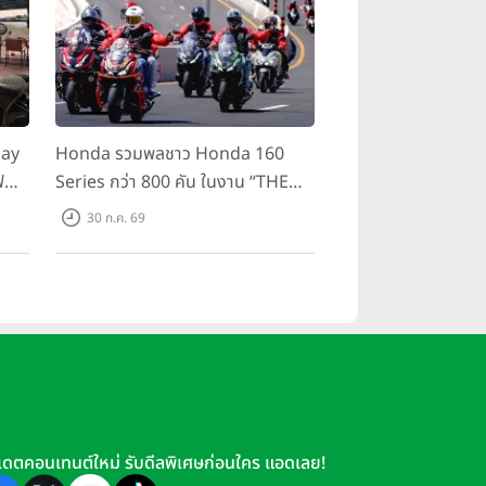
day
Honda รวมพลชาว Honda 160
ฟ
Series กว่า 800 คัน ในงาน “THE
ขี่
ONE-SIXTI-ER ตัวจริง 160 RIDE
30 ก.ค. 69
FUN FEST 2026”
เดตคอนเทนต์ใหม่ รับดีลพิเศษก่อนใคร แอดเลย!