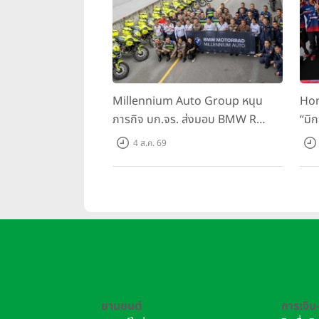
Millennium Auto Group หนุน
Hon
ภารกิจ บก.จร. ส่งมอบ BMW R
“มิ
1300 GS และ F 900 GS Adventure
สนาม
4 ส.ค. 69
รวม 28 คัน พร้อม ยกระดับทักษะการ
BRI
ขับขี่ เสริมศักยภาพตำรวจจราจร
ยานยนต์
การเงิน