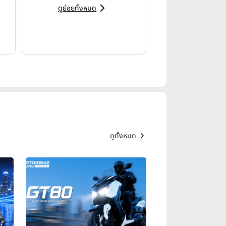
ดูย่อยทั้งหมด
ัยชนะของ
ออสการ์ กูเตียร์เรซ
งด้วยการคว้าตัว
อันเดรีย อิอันโนเน
ดูทั้งหมด
3 คัน ร่วมกับ
ออสการ์ กูเตียร์เรซ
ดจำมากที่สุดในวงการแข่งขัน
M Superbike World
ญาณอันเฉียบคมมาสู่ทีม Niti
ามแรก ตอกย้ำความดุเดือดของการ