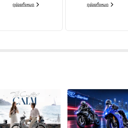
ดูย่อยทั้งหมด
ดูย่อยทั้งหมด
นามออสติน สหรัฐอเมริกา เป็นไปอย่างเข้มข้น พร้อมไฮไลต์สำคัญจากช
อบที่ 2 ทีม
Niti Racing
เดินหน้าเสริมความแข็งแกร่งให้กับทัพนักแข่
ข้าร่วมทีม พร้อมเพิ่มจำนวนมอเตอร์ไซค์สำหรับการแข่งขันของทีมเป็น 
s Ekky Pratama)
โดย
อันเดรีย อิอันโนเน
ถือเป็นหนึ่งในชื่อที่เป็นที่จ
ผลงานการเป็นอดีตผู้ชนะการแข่งขันทั้งในรายการ MotoGP™ และ FI
ากการแข่งขันระดับสูงสุด รวมถึงสไตล์การขับขี่อันดุดันและสัญชาต
วขึ้นสู่การเป็นหนึ่งในผู้ท้าชิงแถวหน้าได้อย่างน่าจับตามองตั้งแต่สน
จน