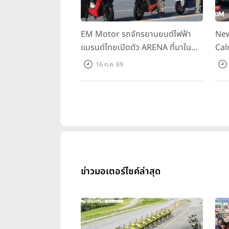
EM Motor รถจักรยานยนต์ไฟฟ้า
New
แบรนด์ไทยเปิดตัว ARENA ที่มาใน
Cal
ราคาพิเศษ 55,500 บาท สำหรับลูกค้า
ควา
16 ก.ค. 69
ที่ออกรถถึง 30 ก.ย. และลูกค้า 555
ราค
คันแรกรับฟรี Adapter Type2 ฟรี
Hou
ข่าวมอเตอร์ไซค์ล่าสุด