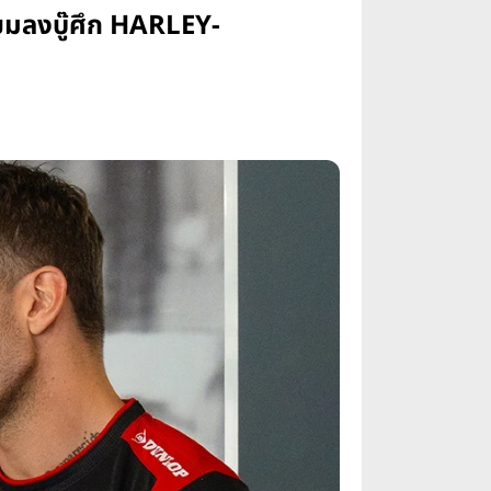
ยมลงบู๊ศึก HARLEY-