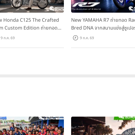
 Honda C125 The Crafted
New YAMAHA R7 ถ่ายทอด Ra
m Custom Edition ถ่ายทอด
Bred DNA จากสนามแข่งสู่ซูเปอร
มคลาสสิกด้วยคู่สีพิเศษ มากับ
สปอร์ตคลาสกลางที่เข้าถึงได้จริง
9 ก.ค. 69
9 ก.ค. 69
าแนะนำ 99,600 บาท ที่ CUB
ราคาเริ่มต้นที่ 345,000 บาท
se Flagship Store ทั่วประเทศ