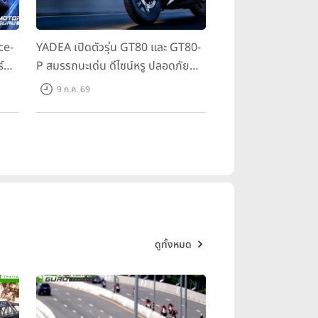
ce-
YADEA เปิดตัวรุ่น GT80 และ GT80-
์
P สมรรถนะเด่น ดีไซน์หรู ปลอดภัย
 ใน
ราคาเข้าถึงง่าย จดทะเบียนได้ มี 3 สี
9 ก.ค. 69
ให้เลือก ราคาเริ่มต้นที่ 57,900 บาท
ดูทั้งหมด