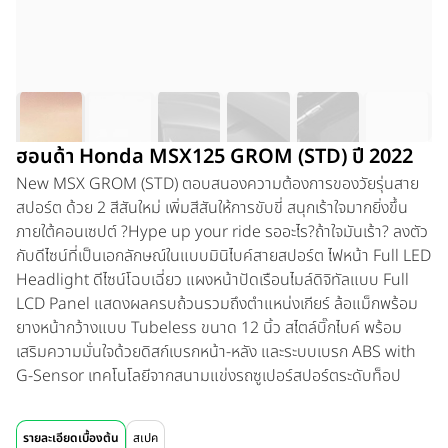
ฮอนด้า Honda MSX125 GROM (STD) ปี 2022
New MSX GROM (STD) ตอบสนองความต้องการของวัยรุ่นสาย
สปอร์ต ด้วย 2 สีสันใหม่ เพิ่มสีสันให้การขับขี่ สนุกเร้าใจมากยิ่งขึ้น
ภายใต้คอนเซปต์ ?Hype up your ride รออะไร?ถ้าใจมันเร้า? ลงตัว
กับดีไซน์ที่เป็นเอกลักษณ์ในแบบมินิไบค์สายสปอร์ต ไฟหน้า Full LED
Headlight ดีไซน์โฉบเฉี่ยว แผงหน้าปัดเรือนไมล์ดิจิทัลแบบ Full
LCD Panel แสดงผลครบถ้วนรวมถึงตำแหน่งเกียร์ ล้อแม็กพร้อม
ยางหน้ากว้างแบบ Tubeless ขนาด 12 นิ้ว สไตล์บิ๊กไบค์ พร้อม
เสริมความมั่นใจด้วยดิสก์เบรกหน้า-หลัง และระบบเบรก ABS with
G-Sensor เทคโนโลยีจากสนามแข่งรถซูเปอร์สปอร์ตระดับท็อป
รายละเอียดเบื้องต้น
สเปค