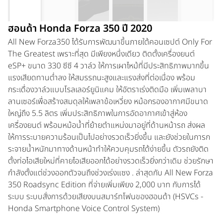
ฮอนด้า Honda Forza 350 ปี 2020
All New Forza350 ได้รับการพัฒนาขึ้นภายใต้คอนเซปต์ Only For
The Greatest เพราะที่สุด มีเพียงหนึ่งเดียว ติดตั้งเครื่องยนต์
eSP+ ขนาด 330 ซีซี 4 วาล์ว ให้การเผาไหม้ที่มีประสิทธิภาพมากขึ้น
แรงเสียดทานต่ำลง ให้สมรรถนะสูงและแรงส่งที่ต่อเนื่อง พร้อม
กระเดื่องวาล์วแบบโรลเลอร์ยูนิแคม ให้อัตราเร่งติดมือ เพิ่มเพลาบา
ลานเซอร์เพื่อสร้างสมดุลให้เพลาข้อเหวี่ยง หม้อกรองอากาศมีขนาด
ใหญ่ถึง 5.5 ลิตร เพิ่มประสิทธิภาพในการอัดอากาศเข้าสู่ห้อง
เครื่องยนต์ พร้อมหม้อน้ำที่ย้ายตำแหน่งมาอยู่ที่ด้านหน้ารถ ส่งผล
ให้การระบายความร้อนเป็นไปอย่างรวดเร็วยิ่งขึ้น และยังช่วยในการก
ระจายน้ำหนักมาทางด้านหน้าทำให้ควบคุมรถได้ง่ายขึ้น ตัวรถยังติด
ตั้งท่อไอเสียใหม่ที่คายไอเสียออกได้อย่างรวดเร็วยิ่งกว่าเดิม ช่วยรักษา
กำลังตั้งแต่ช่วงออกตัวจนถึงช่วงเร่งแซง . ล่าสุดกับ All New Forza
350 Roadsync Edition ที่จ่ายเพิ่มเพียง 2,000 บาท กับการได้
ระบบ ระบบสั่งการด้วยเสียงบนสมาร์ทโฟนของฮอนด้า (HSVCs -
Honda Smartphone Voice Control System)