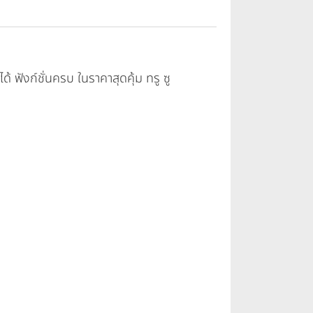
คได้ ฟังก์ชั่นครบ ในราคาสุดคุ้ม ทรู ซู