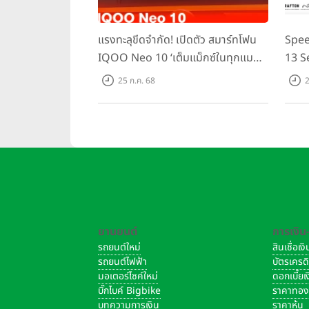
แรงทะลุขีดจำกัด! เปิดตัว สมาร์ทโฟน
Spee
IQOO Neo 10 ‘เต็มแม็กซ์ในทุกแมตช์’
13 S
ในราคาเริ่มต้นเพียง 15,900 บาท
ชิปเซ
25 ก.ค. 68
2
Domin
เพีย
ยานยนต์
การเงิน
รถยนต์ใหม่
สินเชื่อเ
รถยนต์ไฟฟ้า
บัตรเครด
มอเตอร์ไซค์ใหม่
ดอกเบี้ย
บิ๊กไบค์ Bigbike
ราคาทอ
บทความการเงิน
ราคาหุ้น