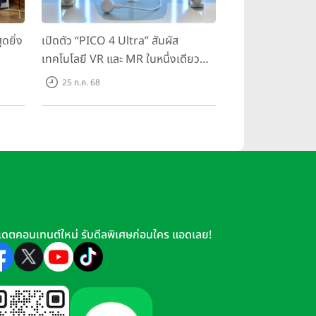
ดยิ่ง
เปิดตัว “PICO 4 Ultra” สัมผัส
เทคโนโลยี VR และ MR ในหนึ่งเดียว
มสุด
ยกระดับการทำงานและความบันเทิง
25 ก.ค. 68
ตอบโจทย์โลกเสมือนจริงที่คมชัดยิ่ง
กว่าเคย
เดตคอนเทนต์ใหม่ รับดีลพิเศษก่อนใคร แอดเลย!