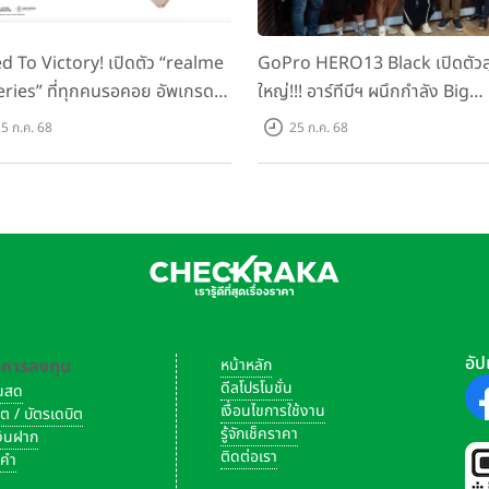
d To Victory! เปิดตัว “realme
GoPro HERO13 Black เปิดตัวสุ
eries” ที่ทุกคนรอคอย อัพเกรด
ใหญ่!!! อาร์ทีบีฯ ผนึกกำลัง Big
็ตตัวแรง ขึ้นแท่น Gaming
Camera และ GoPro จัดกิจกรร
5 ก.ค. 68
25 ก.ค. 68
ator แห่งปี! ในราคาเริ่มต้น
สร้างสรรค์ ‘GoPro...Go Pro
ง 8,999 บาท
Creators’
อัป
-การลงทุน
หน้าหลัก
ดีลโปรโมชั่น
งินสด
เงื่อนไขการใช้งาน
ิต / บัตรเดบิต
รู้จักเช็คราคา
เงินฝาก
ติดต่อเรา
งคำ