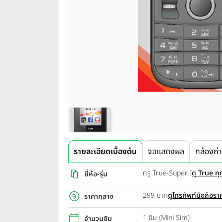
รายละเอียดเบื้องต้น
จอแสดงผล
กล้องถ่
ทรู True-Super I
ดู True ทุก
ยี่ห้อ-รุ่น
299 บาท
ดูโทรศัพท์มือถือรา
ราคากลาง
1 ซิม (Mini Sim)
จำนวนซิม