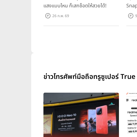
แสงแบบไหน ก็เสกช็อตให้สวยได้!
Snap
ทุกเก
26 ก.พ. 69
9
ข่าวโทรศัพท์มือถือทรูซูเปอร์ True