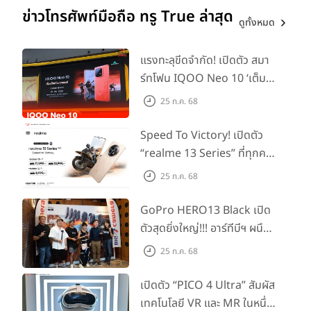
ข่าวโทรศัพท์มือถือ ทรู True ล่าสุด
ดูทั้งหมด
แรงทะลุขีดจำกัด! เปิดตัว สมา
ร์ทโฟน IQOO Neo 10 ‘เต็ม
แม็กซ์ในทุกแมตช์’ ในราคาเริ่ม
25 ก.ค. 68
ต้นเพียง 15,900 บาท
Speed To Victory! เปิดตัว
“realme 13 Series” ที่ทุกคน
รอคอย อัพเกรดชิปเซ็ตตัวแรง
25 ก.ค. 68
ขึ้นแท่น Gaming
Dominator แห่งปี! ในราคา
GoPro HERO13 Black เปิด
เริ่มต้นเพียง 8,999 บาท
ตัวสุดยิ่งใหญ่!!! อาร์ทีบีฯ ผนึก
กำลัง Big Camera และ
25 ก.ค. 68
GoPro จัดกิจกรรมสุด
สร้างสรรค์ ‘GoPro...Go Pro
เปิดตัว “PICO 4 Ultra” สัมผัส
Creators’
เทคโนโลยี VR และ MR ในหนึ่ง