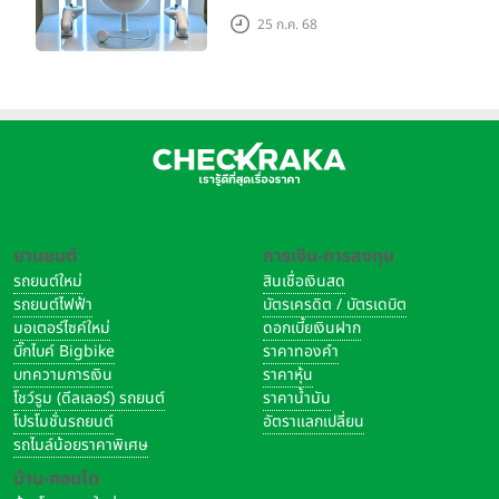
เดียว ยกระดับการทำงานและ
25 ก.ค. 68
ความบันเทิง ตอบโจทย์โลก
เสมือนจริงที่คมชัดยิ่งกว่าเคย
ยานยนต์
การเงิน-การลงทุน
รถยนต์ใหม่
สินเชื่อเงินสด
รถยนต์ไฟฟ้า
บัตรเครดิต / บัตรเดบิต
มอเตอร์ไซค์ใหม่
ดอกเบี้ยเงินฝาก
บิ๊กไบค์ Bigbike
ราคาทองคำ
บทความการเงิน
ราคาหุ้น
โชว์รูม (ดีลเลอร์) รถยนต์
ราคาน้ำมัน
โปรโมชั่นรถยนต์
อัตราแลกเปลี่ยน
รถไมล์น้อยราคาพิเศษ
บ้าน-คอนโด