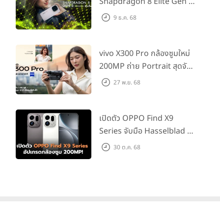
Snapdragon 8 Elite Gen 5
เล่นลื่นทุกเกม!
9 ธ.ค. 68
vivo X300 Pro กล้องซูมใหม่
200MP ถ่าย Portrait สุดจัด
ต่อเลนส์เสริมได้!
27 พ.ย. 68
เปิดตัว OPPO Find X9
Series จับมือ Hasselblad อัป
เกรดกล้องซูม 200MP!
30 ต.ค. 68