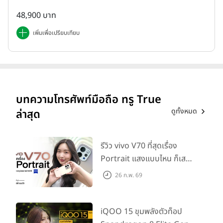
48,900 บาท
เพิ่มเพื่อเปรียบเทียบ
บทความโทรศัพท์มือถือ ทรู True
ดูทั้งหมด
ล่าสุด
รีวิว vivo V70 ที่สุดเรื่อง
Portrait แสงแบบไหน ก็เส
กช็อตให้สวยได้!
26 ก.พ. 69
iQOO 15 ขุมพลังตัวท็อป