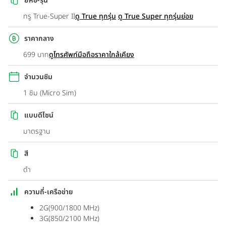
ยี่ห้อ-รุ่น
ทรู True-Super II
ดู True ทุกรุ่น
ดู True Super ทุกรุ่นย่อย
ราคากลาง
699 บาท
ดูโทรศัพท์มือถือราคาใกล้เคียง
จำนวนซิม
1 ซิม (Micro Sim)
แบบดีไซน์
มาตรฐาน
สี
ดำ
ความถี่-เครือข่าย
2G(900/1800 MHz)
3G(850/2100 MHz)