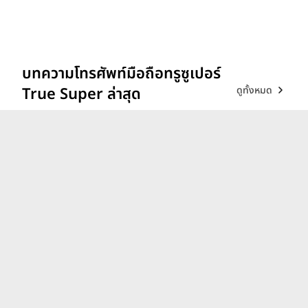
บทความโทรศัพท์มือถือทรูซูเปอร์
ดูทั้งหมด
True Super ล่าสุด
รีวิว vivo V70 ที่สุดเรื่อง
Portrait แสงแบบไหน ก็เส
กช็อตให้สวยได้!
26 ก.พ. 69
iQOO 15 ขุมพลังตัวท็อป
Snapdragon 8 Elite Gen 5
เล่นลื่นทุกเกม!
9 ธ.ค. 68