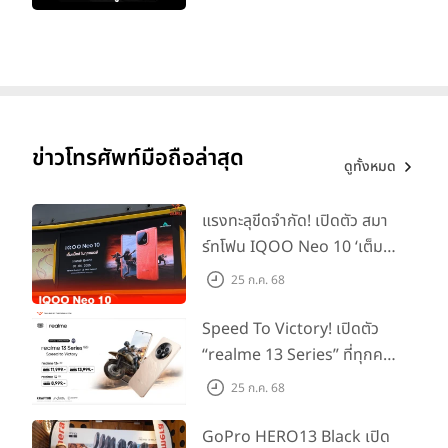
ข่าวโทรศัพท์มือถือล่าสุด
ดูทั้งหมด
แรงทะลุขีดจำกัด! เปิดตัว สมา
ร์ทโฟน IQOO Neo 10 ‘เต็ม
แม็กซ์ในทุกแมตช์’ ในราคาเริ่ม
25 ก.ค. 68
ต้นเพียง 15,900 บาท
Speed To Victory! เปิดตัว
“realme 13 Series” ที่ทุกคน
รอคอย อัพเกรดชิปเซ็ตตัวแรง
25 ก.ค. 68
ขึ้นแท่น Gaming
Dominator แห่งปี! ในราคา
GoPro HERO13 Black เปิด