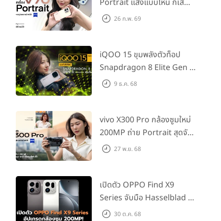
Portrait แสงแบบไหน ก็เส
กช็อตให้สวยได้!
26 ก.พ. 69
iQOO 15 ขุมพลังตัวท็อป
Snapdragon 8 Elite Gen 5
เล่นลื่นทุกเกม!
9 ธ.ค. 68
vivo X300 Pro กล้องซูมใหม่
200MP ถ่าย Portrait สุดจัด
ต่อเลนส์เสริมได้!
27 พ.ย. 68
เปิดตัว OPPO Find X9
Series จับมือ Hasselblad อัป
เกรดกล้องซูม 200MP!
30 ต.ค. 68