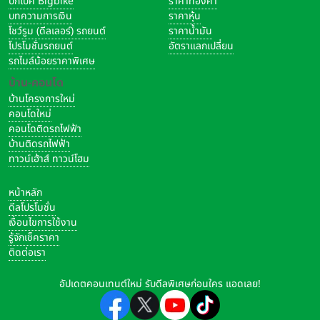
บิ๊กไบค์ Bigbike
ราคาทองคำ
บทความการเงิน
ราคาหุ้น
โชว์รูม (ดีลเลอร์) รถยนต์
ราคาน้ำมัน
โปรโมชั่นรถยนต์
อัตราแลกเปลี่ยน
รถไมล์น้อยราคาพิเศษ
บ้าน-คอนโด
บ้านโครงการใหม่
คอนโดใหม่
คอนโดติดรถไฟฟ้า
บ้านติดรถไฟฟ้า
ทาวน์เฮ้าส์ ทาวน์โฮม
หน้าหลัก
ดีลโปรโมชั่น
เงื่อนไขการใช้งาน
รู้จักเช็คราคา
ติดต่อเรา
อัปเดตคอนเทนต์ใหม่ รับดีลพิเศษก่อนใคร แอดเลย!