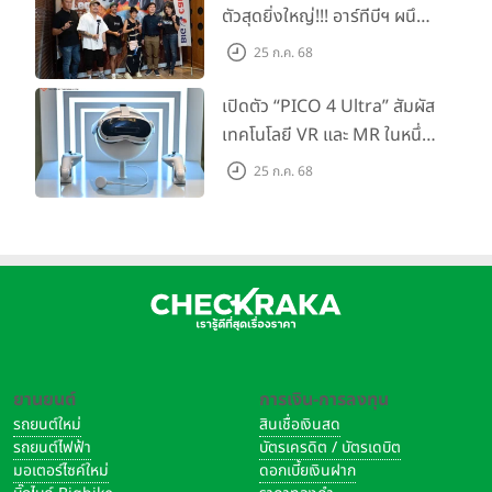
เริ่มต้นเพียง 8,999 บาท
ตัวสุดยิ่งใหญ่!!! อาร์ทีบีฯ ผนึก
กำลัง Big Camera และ
25 ก.ค. 68
GoPro จัดกิจกรรมสุด
สร้างสรรค์ ‘GoPro...Go Pro
เปิดตัว “PICO 4 Ultra” สัมผัส
Creators’
เทคโนโลยี VR และ MR ในหนึ่ง
เดียว ยกระดับการทำงานและ
25 ก.ค. 68
ความบันเทิง ตอบโจทย์โลก
เสมือนจริงที่คมชัดยิ่งกว่าเคย
ยานยนต์
การเงิน-การลงทุน
รถยนต์ใหม่
สินเชื่อเงินสด
รถยนต์ไฟฟ้า
บัตรเครดิต / บัตรเดบิต
มอเตอร์ไซค์ใหม่
ดอกเบี้ยเงินฝาก