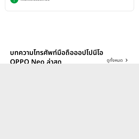
บทความโทรศัพท์มือถือออปโปนีโอ
ดูทั้งหมด
OPPO Neo ล่าสุด
รีวิว vivo V70 ที่สุดเรื่อง
Portrait แสงแบบไหน ก็เส
กช็อตให้สวยได้!
26 ก.พ. 69
iQOO 15 ขุมพลังตัวท็อป
Snapdragon 8 Elite Gen 5
เล่นลื่นทุกเกม!