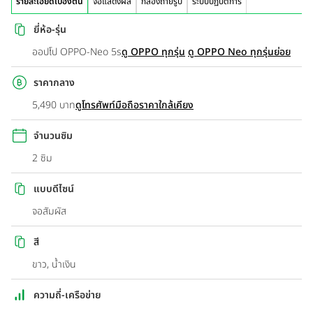
รายละเอียดเบื้องต้น
จอแสดงผล
กล้องถ่ายรูป
ระบบปฏิบัติการ
ยี่ห้อ-รุ่น
ออปโป OPPO-Neo 5s
ดู OPPO ทุกรุ่น
ดู OPPO Neo ทุกรุ่นย่อย
ราคากลาง
5,490 บาท
ดูโทรศัพท์มือถือราคาใกล้เคียง
จำนวนซิม
2 ซิม
แบบดีไซน์
จอสัมผัส
สี
ขาว, น้ำเงิน
ความถี่-เครือข่าย